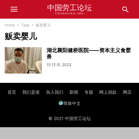
中国劳工论坛
Chinaworker.info
Home
Tags
贩卖婴儿
贩卖婴儿
湖北襄阳健桥医院——资本主义食婴
兽
15 12 月, 2023
首页
我们是谁
加入我们
新闻
专题
网上捐款
网店
简体中文
© 2021 中国劳工论坛