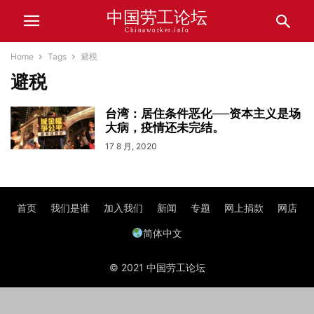
中国劳工论坛
Chinaworker.info
Home
Tags
避税
避税
台湾：居住条件恶化──资本主义是场
大病，疫情还未完结。
17 8 月, 2020
首页
我们是谁
加入我们
新闻
专题
网上捐款
网店
简体中文
© 2021 中国劳工论坛