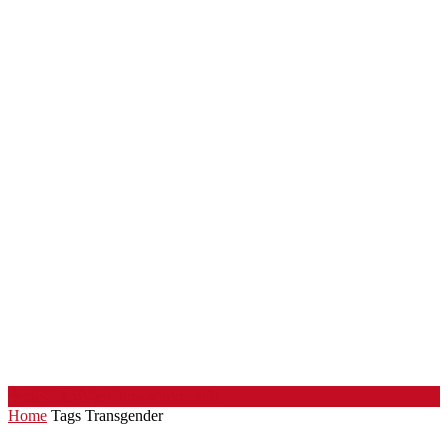
中国劳工论坛
Chinaworker.info
Home
Tags
Transgender