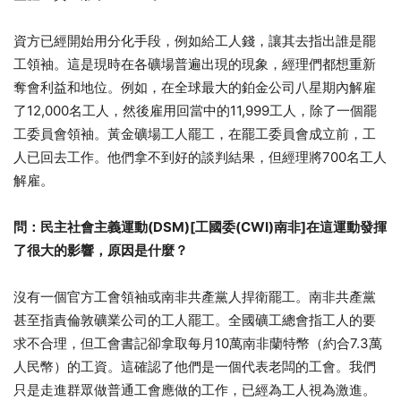
資方已經開始用分化手段，例如給工人錢，讓其去指出誰是罷
工領袖。這是現時在各礦場普遍出現的現象，經理們都想重新
奪會利益和地位。例如，在全球最大的鉑金公司八星期內解雇
了12,000名工人，然後雇用回當中的11,999工人，除了一個罷
工委員會領袖。黃金礦場工人罷工，在罷工委員會成立前，工
人已回去工作。他們拿不到好的談判結果，但經理將700名工人
解雇。
問：民主社會主義運動
(DSM)[
工國委
(CWI)
南非
]
在這運動發揮
了很大的影響，原因是什麼？
沒有一個官方工會領袖或南非共產黨人捍衛罷工。南非共產黨
甚至指責倫敦礦業公司的工人罷工。全國礦工總會指工人的要
求不合理，但工會書記卻拿取每月10萬南非蘭特幣（約合7.3萬
人民幣）的工資。這確認了他們是一個代表老闆的工會。我們
只是走進群眾做普通工會應做的工作，已經為工人視為激進。