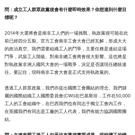
問：成立工人群眾政黨後會有什麼即時效果？你想達到什麼目
標呢？
2014年大選將會是南非工人們的一場挑戰，執政黨很可能在此
前已經四分五裂。官方工會南非工會大會已經瓦解，形成大大
的政治真空。我們需要組織工人的鬥爭，主要任務是連結這場
鬥爭，武裝工人階級。對南非總工會將會很大影響。這也將是
對執政黨非洲人國民大會的一場戰爭，決定是否讓現任總統連
任。要記住，現時南非工會大會是正式支持執政黨的。
透過工人群眾政黨，我們亦提出國際工會團結的理念。我們隸
屬的國際組織工人國際委員會(CWI)在巴基斯坦，工作在50,000
工人的工會組織中，在巴西我們也有同志于獨立工會內工作，
在英國我們有同志是工廠的工人代表，我們有能力協調國際團
結。
問：在連串罷工後工人似乎沒有贏得實質成果，現時礦工的情