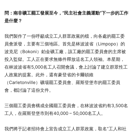
問：南非礦工罷工發展至今，
“
民主社會主義運動
”
下一步的工作
是什麼？
我們製作了一份呼籲成立工人群眾政黨的檔，向各處的罷工委
員會派發，主要有三個地區。首先是林波波省（Limpopo）的
波克尼（Bokoni）鉑金礦工廠，該工廠的罷工委員會的主席被
投入監獄。工人正在要求無條件釋放這名工人領袖。本星期，
在林波波省有5,000名工人召開會議，會上討論了建立群眾性工
人政黨的提案。此外，還有豪登省的卡爾頓維
（Carletonville）礦場罷工委員會、羅斯登堡市的罷工委員
會，都討論了這份文件。
三個罷工委員會構成全國罷工委員會，在林波波省約有3,500名
工人，在羅斯登堡市則有40,000 – 50,000名工人。
我們將于記者招待會上宣告成立工人群眾政黨，取名“工人和社