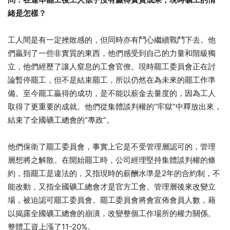
緒是怎樣？
工人間是有一定挫敗感的，但同時亦有鬥心繼續戰鬥下去。他
們贏到了一些非實質的東西，他們感受到自己的力量和階級獨
立，他們經歷了讓人窒息的工會官僚。現時罷工委員會正在討
論暫停罷工，但不是結束罷工，所以仍然在為未來的罷工作準
備。至今罷工贏得的成功，是不能以薪金去量度的，因為工人
取得了更重要的成就。他們從集體談判權的“牢獄”中釋放出來，
結束了全國礦工總會的“專政”。
他們保衛了罷工委員會，事實上它是不受管理層認可的，管理
層想將之解散。在開始罷工時，公司經理堅持集體談判權的條
約，指罷工是違法的，又指現時的薪酬水準是2年的合約制，不
能改動，又指全國礦工總會才是官方工會。管理層後來改變立
場，被迫認可罷工委員會。罷工委員會將會宣佈會員人數，藉
以揭露全國礦工總會的崩潰，改變整個工作場所的權力關係。
整體工資上漲了11-20%。