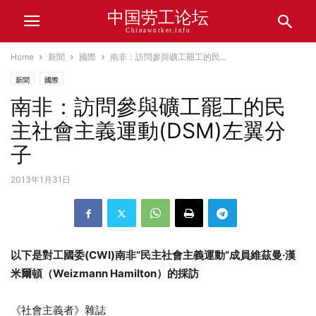
中国劳工论坛
Chinaworker.info
Home
新聞
國際
南非：訪問參與礦工罷工的民...
新聞
國際
南非：訪問參與礦工罷工的民
主社會主義運動(DSM)左翼分
子
2013年1月31日
以下是對工國委
(CWI)
南非
“
民主社會主義運動
”
成員維茲曼
·
漢
米爾頓（
Weizmann Hamilton
）的採訪
《社會主義者》雜誌