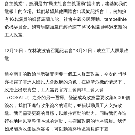
會主義党”，黨綱是由“民主社會主義運動”提出的，建基於我們
黨報上的立場。我們希望其他團體會出現於記招會上，例如擁
有16名議員的姆普馬蘭加党、社會主義公民運動、tembelihle
危機委員會。姆普馬蘭加黨已經承諾了將16名議員轉過來新的
工人政黨。
12月15日：在林波波省召開記者會*3月21日：成立工人群眾政
黨
當今南非的政治局勢確實需要一個工人群眾政黨，今次的鬥爭
亦揭露了非洲人國民大會政府的角色，在經濟危機的情況下，
政治上出現真空，工人需要官方工會南非工會大會
（COSATU）之外的另一選擇。登記成為政黨需要收集5,000個
簽名，我們正進行收集簽名的運動，並藉以動員工人支持政
黨。我們需要更高的目標，以維持運動的動力。同時我們亦進
行在地區以至整個區域的運動，去召回政府的地區議員。我們
如果能夠收集足夠簽名，可以動議將地區議員趕下臺。