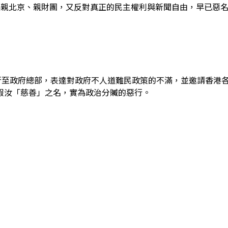
其親北京、親財團，又
反對真正的民主權利與新聞自由，早已惡
行至政府總部，表達對政府不人道難民政策的不滿，並邀請香港
假汝「慈善」之名，實為政治分贓的惡行。