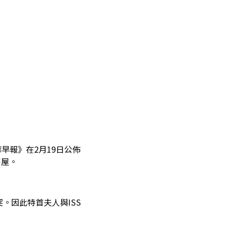
早報》在2月19日公佈
寮屋。
。因此特首夫人與ISS