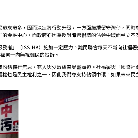
民愈來愈多，因而決定將行動升級，一方面繼續留守灣仔，同時
忙的金融中心，而政府亦因為反對陣營倡議的佔領中環而坐立不
務者」（ISS-HK）施加一定壓力。難民聯會每天不斷向社福
社福署一向無視難民的投訴。
商勾結橫行無忌，窮人與少數族裔受盡壓迫。社福署與「國際社
護權也是民主權利之一，因此我們亦支持佔領中環。如果未來民