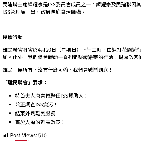
民建聯主席譚耀宗是ISS委員會成
員之一。譚耀宗及民建聯因
ISS管理層一員，政府包庇貪污機構。
後續行動
難民聯會將會於4月20日（星期日）下午二時，由遮打花園遊
加。此外，我們將會發動一系列狙擊譚耀宗的行動，揭露政客
難民一無所有，沒有什麼可輸，我們會戰鬥到底！
「難民聯會」要求：
特首夫人唐青儀辭任ISS贊助人！
公正調查ISS貪污！
結束外判難民服務
實施人道的難民政策！
Post Views:
510