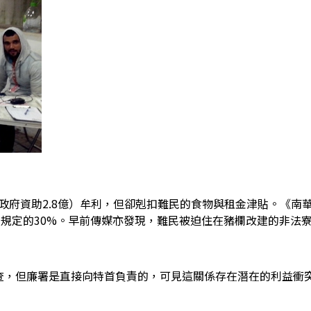
政府資助2.8億）牟利，但卻剋扣難民的食物與租金津貼。《南華
府規定的30%。早前傳媒亦發現，難民被迫住在豬欄改建的非法
調查，但廉署是直接向特首負責的，可
見這關係存在潛在的利益衝突