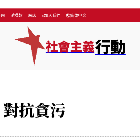
專題
💰捐款
網店
✊加入我們
🌏简体中文
行動
社會主義
題
More
💰捐款
網店
✊加入我們
🌏简体中文
 對抗貪污