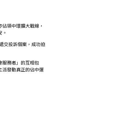
亦佔領中環擴大戰線，
安。
署遞交投訴個案，成功迫
會服務者」的互相包
主派發動真正的佔中運