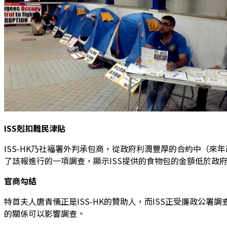
ISS
剋扣難民津貼
ISS-HK乃社福署外判承包商，從政府利
潤豐厚的合約中（來年
了該報進行的一項調查，顯
示ISS提供的食物包的金額低於政
官商勾結
特首夫人唐青儀正是ISS-HK的贊助人，而
ISS正受廉政公署
的關
係可以影響調查。