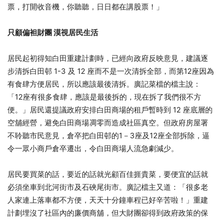
票，打開收音機，你聽聽，日日都在講股票！」
只顧偏袒財團 漠視居民生活
居民起初得知白田重建計劃時，已經向政府反映意見，建議逐
步清拆白田邨 1-3 及 12 座而不是一次清拆全部，而第12座因為
有食肆方便居民，所以應該最後清拆。廣記菜檔的檔主說：
「12座有很多食肆，應該是最後拆的，現在拆了我們很不方
便。」居民還提議政府安排白田商場的租戶暫時到 12 座底層的
空舖經營，避免白田商場凋零而造成社區真空。但政府房屋署
不聆聽市民意見，倉卒把白田邨的1－3座及12座全部拆除，逼
令一眾小商戶倉卒遷出，令白田商場人流急劇減少。
居民要買菜的話，要近的話就光顧百佳捱貴菜，要便宜的話就
必須坐車到北河街市及石硤尾街市。廣記檔主又道：「很多老
人家連上落車都不方便，天天十分鐘車程已好辛苦啦！」重建
計劃埋沒了社區內的廉價商舖，但大財團卻得到政府政策的保