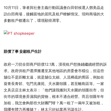
10月11日，筆者與社會主義行動區議會白田邨候選人鄧美晶走
訪白田商場，接觸當地的居民及租戶瞭解情況。現時商場的大
多數租戶都遷出了，環境顯得凋零。
賠償了事 妄顧租戶生計
政府一刀切全部商戶賠償12.1萬，漠視租戶想換鋪繼續經營的訴
求。政府供租戶選擇搬遷至其他地區的房委會市檔位，但這些
舖位不是距離太遠，就是舖位太細、人流稀疏的舊區，例如在
葵青長青邨、屯門兆康苑、天水圍領匯，甚至離島區等。一家
文具店店主林太表示：「他們讓我搬到天水圍的領匯街市，但
街市的環境會弄濕我的貨物，根本不適合經營。而且領匯年年
加租，我怎會夠那些大財團鬥呀？萬一租了一兩年又被加租，
我哪有體力再搬舖？」林太只好結業再另謀生計。