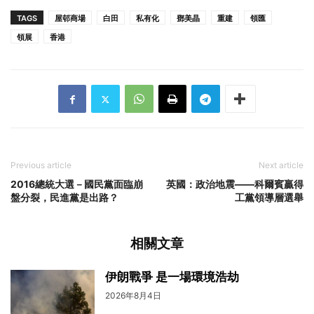
TAGS
屋邨商場
白田
私有化
鄧美晶
重建
領匯
領展
香港
Previous article
Next article
2016總統大選－國民黨面臨崩
英國：政治地震——科爾賓贏得
盤分裂，民進黨是出路？
工黨領導層選舉
相關文章
伊朗戰爭 是一場環境浩劫
2026年8月4日