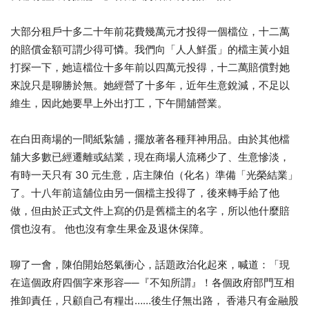
大部分租戶十多二十年前花費幾萬元才投得一個檔位，十二萬
的賠償金額可謂少得可憐。我們向「人人鮮蛋」的檔主黃小姐
打探一下，她這檔位十多年前以四萬元投得，十二萬賠償對她
來說只是聊勝於無。她經營了十多年，近年生意銳減，不足以
維生，因此她要早上外出打工，下午開舖營業。
在白田商場的一間紙紥舖，擺放著各種拜神用品。由於其他檔
舖大多數已經遷離或結業，現在商場人流稀少了、生意慘淡，
有時一天只有 30 元生意，店主陳伯（化名）準備「光榮結業」
了。十八年前這舖位由另一個檔主投得了，後來轉手給了他
做，但由於正式文件上寫的仍是舊檔主的名字，所以他什麼賠
償也沒有。 他也沒有拿生果金及退休保障。
聊了一會，陳伯開始怒氣衝心，話題政治化起來，喊道：「現
在這個政府四個字來形容──『不知所謂』！各個政府部門互相
推卸責任，只顧自己有糧出……後生仔無出路， 香港只有金融股