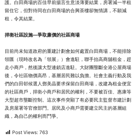
護。白田商場的百佳早前揚言生意淡薄要結業，房署減一半租
留住它，但對待同在白田商場的合興茶樓卻無情講，不願減
租，令其結業。
捍衛社區設施—爭取廉價的社區商場
目前尚未知道政府的重建計劃會如何處置白田商場，不能排除
領匯（現時改名為「領展」）會進駐，聯手抬高商舖租金，趕
走小商戶，然後讓大型連鎖店進駐。大財團壟斷全港公屋商場
後，令社區物價高昂，基層居民難以負擔。社會主義行動及我
們的白田邨候選人鄧美晶要求保留白田商場，改建為租金便宜
的社區商戶，捍衛小商戶和居民的權利，不要被百佳、惠康等
大型超市壟斷控制。這次事件突顯了有必要民主監督市建計劃
及房屋署等官僚部門。居民及小商戶需要建立民主的基層組
織，為自己的權利而鬥爭。
Post Views:
763