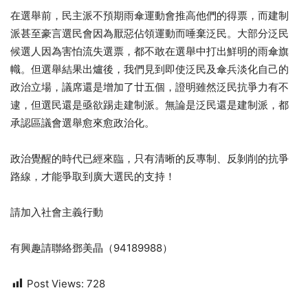
在選舉前，民主派不預期雨傘運動會推高他們的得票，而建制
派甚至豪言選民會因為厭惡佔領運動而唾棄泛民。大部分泛民
候選人因為害怕流失選票，都不敢在選舉中打出鮮明的雨傘旗
幟。但選舉結果出爐後，我們見到即使泛民及傘兵淡化自己的
政治立場，議席還是增加了廿五個，證明雖然泛民抗爭力有不
逮，但選民還是亟欲踢走建制派。無論是泛民還是建制派，都
承認區議會選舉愈來愈政治化。
政治覺醒的時代已經來臨，只有清晰的反專制、反剝削的抗爭
路線，才能爭取到廣大選民的支持！
請加入社會主義行動
有興趣請聯絡鄧美晶（94189988）
Post Views:
728