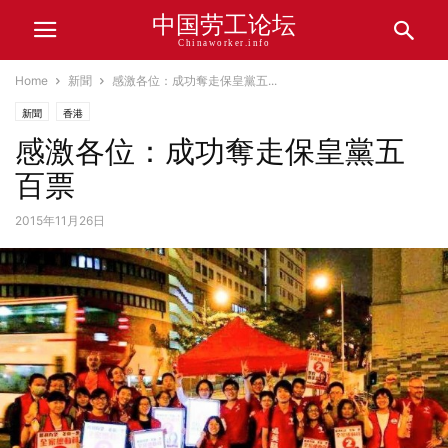
中国劳工论坛
Chinaworker.info
Home
新聞
感激各位：成功奪走保皇黨五...
新聞
香港
感激各位：成功奪走保皇黨五
百票
2015年11月26日