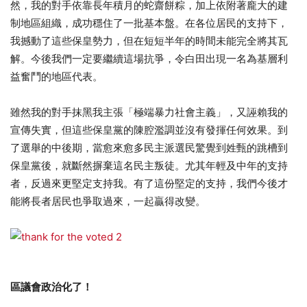
然，我的對手依靠長年積月的蛇齋餅粽，加上依附著龐大的建
制地區組織，成功穩住了一批基本盤。在各位居民的支持下，
我撼動了這些保皇勢力，但在短短半年的時間未能完全將其瓦
解。今後我們一定要繼續這場抗爭，令白田出現一名為基層利
益奮鬥的地區代表。
雖然我的對手抹黑我主張「極端暴力社會主義」，又誣賴我的
宣傳失實，但這些保皇黨的陳腔濫調並沒有發揮任何效果。到
了選舉的中後期，當愈來愈多民主派選民驚覺到姓甄的跳槽到
保皇黨後，就斷然摒棄這名民主叛徒。尤其年輕及中年的支持
者，反過來更堅定支持我。有了這份堅定的支持，我們今後才
能將長者居民也爭取過來，一起贏得改變。
區議會政治化了！