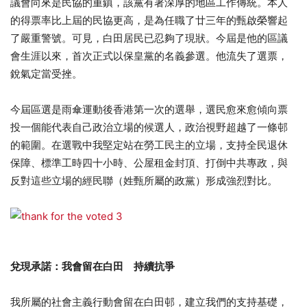
議會向來是民協的重鎮，該黨有著深厚的地區工作傳統。本人
的得票率比上屆的民協更高，是為任職了廿三年的甄啟榮響起
了嚴重警號。可見，白田居民已忍夠了現狀。今屆是他的區議
會生涯以來，首次正式以保皇黨的名義參選。他流失了選票，
銳氣定當受挫。
今屆區選是雨傘運動後香港第一次的選舉，選民愈來愈傾向票
投一個能代表自己政治立場的候選人，政治視野超越了一條邨
的範圍。在選戰中我堅定站在勞工民主的立場，支持全民退休
保障、標準工時四十小時、公屋租金封頂、打倒中共專政，與
反對這些立場的經民聯（姓甄所屬的政黨）形成強烈對比。
兌現承諾：我會留在白田 持續抗爭
我所屬的社會主義行動會留在白田邨，建立我們的支持基礎，