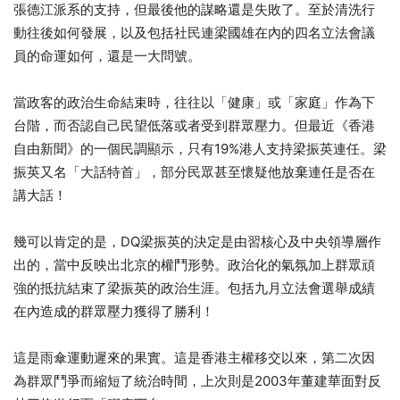
張德江派系的支持，但最後他的謀略還是失敗了。至於清洗行
動往後如何發展，以及包括社民連梁國雄在內的四名立法會議
員的命運如何，還是一大問號。
當政客的政治生命結束時，往往以「健康」或「家庭」作為下
台階，而否認自己民望低落或者受到群眾壓力。但最近《香港
自由新聞》的一個民調顯示，只有19%港人支持梁振英連任。梁
振英又名「大話特首」，部分民眾甚至懷疑他放棄連任是否在
講大話！
幾可以肯定的是，DQ梁振英的決定是由習核心及中央領導層作
出的，當中反映出北京的權鬥形勢。政治化的氣氛加上群眾頑
強的抵抗結束了梁振英的政治生涯。包括九月立法會選舉成績
在內造成的群眾壓力獲得了勝利！
這是雨傘運動遲來的果實。這是香港主權移交以來，第二次因
為群眾鬥爭而縮短了統治時間，上次則是2003年董建華面對反