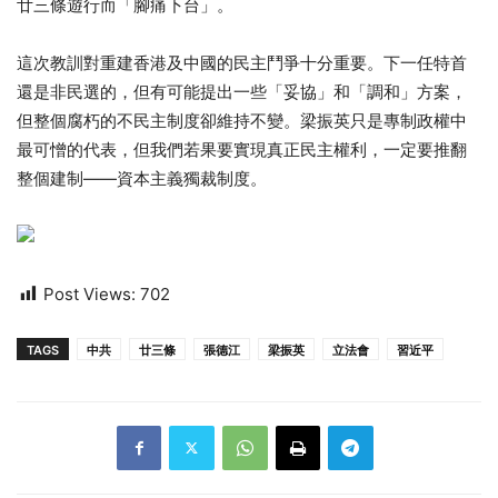
廿三條遊行而「腳痛下台」。
這次教訓對重建香港及中國的民主鬥爭十分重要。下一任特首
還是非民選的，但有可能提出一些「妥協」和「調和」方案，
但整個腐朽的不民主制度卻維持不變。梁振英只是專制政權中
最可憎的代表，但我們若果要實現真正民主權利，一定要推翻
整個建制——資本主義獨裁制度。
Post Views:
702
TAGS
中共
廿三條
張德江
梁振英
立法會
習近平