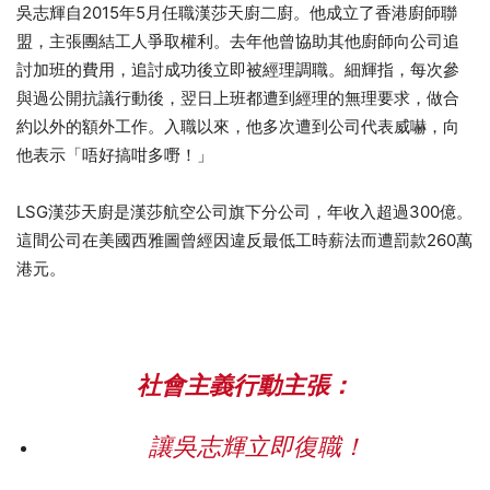
吳志輝自2015年5月任職漢莎天廚二廚。他成立了香港廚師聯
盟，主張團結工人爭取權利。去年他曾協助其他廚師向公司追
討加班的費用，追討成功後立即被經理調職。細輝指，每次參
與過公開抗議行動後，翌日上班都遭到經理的無理要求，做合
約以外的額外工作。入職以來，他多次遭到公司代表威嚇，向
他表示「唔好搞咁多嘢！」
LSG漢莎天廚是漢莎航空公司旗下分公司，年收入超過300億。
這間公司在美國西雅圖曾經因違反最低工時薪法而遭罰款260萬
港元。
社會主義行動主張：
讓吳志輝立即復職！