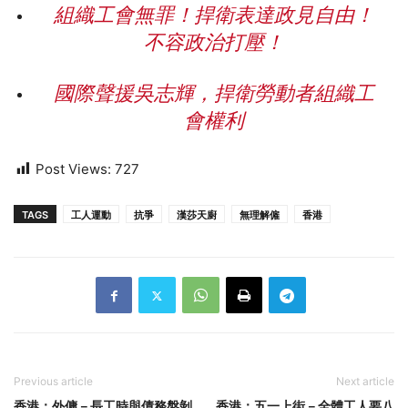
組織工會無罪！捍衛表達政見自由！
不容政治打壓！
國際聲援吳志輝，捍衛勞動者組織工
會權利
Post Views:
727
TAGS
工人運動
抗爭
漢莎天廚
無理解僱
香港
Previous article
Next article
香港：外傭－長工時與債務盤剝
香港：五一上街－全體工人要八