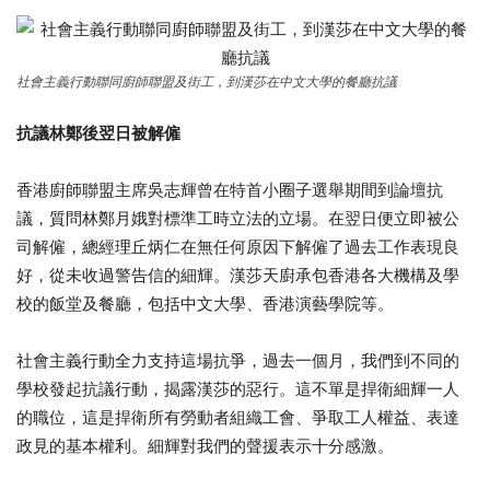
社會主義行動聯同廚師聯盟及街工，到漢莎在中文大學的餐廳抗議
抗議林鄭後翌日被解僱
香港廚師聯盟主席吳志輝曾在特首小圈子選舉期間到論壇抗
議，質問林鄭月娥對標準工時立法的立場。在翌日便立即被公
司解僱，總經理丘炳仁在無任何原因下解僱了過去工作表現良
好，從未收過警告信的細輝。漢莎天廚承包香港各大機構及學
校的飯堂及餐廳，包括中文大學、香港演藝學院等。
社會主義行動全力支持這場抗爭，過去一個月，我們到不同的
學校發起抗議行動，揭露漢莎的惡行。這不單是捍衛細輝一人
的職位，這是捍衛所有勞動者組織工會、爭取工人權益、表達
政見的基本權利。細輝對我們的聲援表示十分感激。