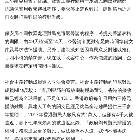
宜小組委員會」會議。社會主義行動與一眾難民到政府總部，
抗議保安局收緊審批程序，要求停止遣返難民。建制當局近月
再次將打壓難民的行動升級。
保安局企圖收緊處理難民免遣返聲請的程序，將提交聲請表格
的期限，由49天縮減至14天，令聲請者更難有足夠時間準備文
件及尋求法律援助。另外，建制派知道因為民意反對難以推行
廿四小時的禁閉營，現在以「收容中心」作為包裝的語詞，企
圖要求在特定時間關押難民。
社會主義行動成員進入立法會發言。社會主義行動的印尼難民
成員Mira反駁：「酷刑聲請的審核機制極為苛刻，香港的接收
率已經為全球最低，不足0.4%……香港政府每年只用約三億元
援助難民，興建人工島的開支已經足夠為全港難民提供三千多
年援助！」2017年香港難民人數只有約1萬人，但卻有4千人被
遣返，創下七年來最高的被遣返紀錄。「政府剝奪難民辯護的
權利，務求遣返更多難民，做法極為不人道。我們不能再沈
默，必須起來奪回我們應有的權利。」