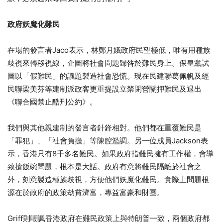
政府妖魔化難民
在場的發言者Jaco表示，林鄭月娥政府民望極低，唯有用種族
歧視來轉移視線，企圖將社會問題歸咎於難民身上。保皇黨試
圖以「假難民」的議題製造社會恐慌。現在民建聯葛佩帆及經
民聯梁美芬等建制派政客更重提設立禁閉營關押難民及退出
《聯合國禁止酷刑公約》。
我們與其他親建制的發言者針鋒相對。他們都在重覆難民是
「罪犯」、「社會負擔」等陳腔濫調。另一位成員Jackson表
示，香港只有8千多名難民。如果政府指難民擁有工作權，會導
致搶飯碗問題，根本是大話。政府有意將難民隔離於社會之
外，刻意製造種族歧視，方便他們妖魔化難民。實際上問題根
源在於政府的政策劫貧濟富，專益富豪和財團。
Griff則嘲諷香港政府在難民政策上與特朗普一致，兩個政府都