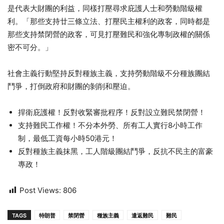
是代表大財團的利益，同樣打壓尋求庇護人士和勞動階級權
利。「那些支持廿三條立法、打壓民主權利的政客，同時都是
那些支持禁閉營的政客，可見打壓難民和強化專制政權的關係
密不可分。」
社會主義行動堅持反對種族主義，支持勞動階級不分種族團結
鬥爭，打倒政府和財團的剝削和壓迫。
捍衛庇護權！反對收緊審批程序！反對設立難民禁閉營！
支持難民工作權！不分本外勞、所有工人實行8小時工作
制，最低工資每小時50港元！
反對種族主義抹黑，工人階級團結鬥爭，反抗不民主的富豪
專政！
Post Views:
806
TAGS
特朗普
禁閉營
種族主義
遣返難民
難民