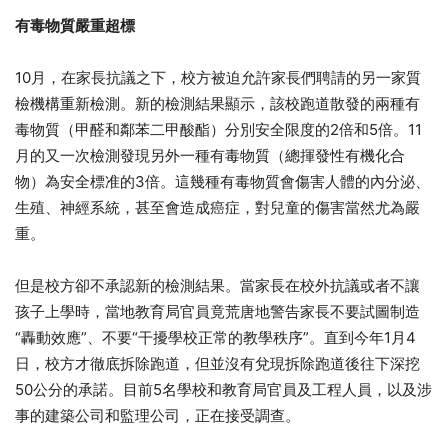
有毒物質嚴重超標
10月，在家長抗議之下，校方被迫允許家長們聘請的另一家質
檢機構重新檢測。新的檢測結果顯示，該校跑道散發的兩種有
毒物質（甲醛和鄰苯二甲酸酯）分別安全限度的2倍和5倍。11
月的又一次檢測發現另外一種有毒物質（總揮發性有機化合
物）為安全標准的3倍。這幾種有毒物質會傷害人體的內分泌、
生殖、神經系統，甚至會造成癌症，對兒童的傷害當然尤為嚴
重。
但是校方卻不承認新的檢測結果。當家長在校外抗議或者不讓
孩子上學時，當地教育局官員竟荒唐地警告家長不要試圖制造
“轟動效應”、不要“干擾學校正常的教學秩序”。直到今年1月4
日，校方才徹底拆除跑道，但並沒有兌現拆除跑道後往下深挖
50公分的承諾。目前5名學校和教育局官員及工程人員，以及涉
事的建築公司和監理公司，正在接受調查。