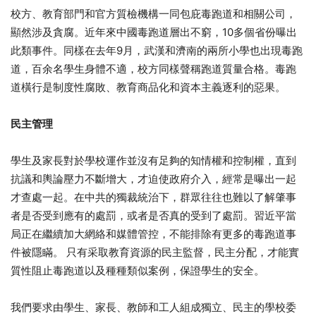
校方、教育部門和官方質檢機構一同包庇毒跑道和相關公司，
顯然涉及貪腐。近年來中國毒跑道層出不窮，10多個省份曝出
此類事件。同樣在去年9月，武漢和濟南的兩所小學也出現毒跑
道，百余名學生身體不適，校方同樣聲稱跑道質量合格。毒跑
道橫行是制度性腐敗、教育商品化和資本主義逐利的惡果。
民主管理
學生及家長對於學校運作並沒有足夠的知情權和控制權，直到
抗議和輿論壓力不斷增大，才迫使政府介入，經常是曝出一起
才查處一起。在中共的獨裁統治下，群眾往往也難以了解肇事
者是否受到應有的處罰，或者是否真的受到了處罰。習近平當
局正在繼續加大網絡和媒體管控，不能排除有更多的毒跑道事
件被隱瞞。 只有采取教育資源的民主監督，民主分配，才能實
質性阻止毒跑道以及種種類似案例，保證學生的安全。
我們要求由學生、家長、教師和工人組成獨立、民主的學校委