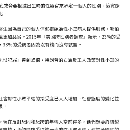
年底威脅要根據出生時的性器官來界定一個人的性別。這實際
化。
醫生因為自己的個人信仰拒絕為性小眾病人提供服務，哪怕
更加惡劣。2015年「美國跨性別者調查」顯示，23%的受
，33%的受訪者因為沒有錢而沒有就醫。
仇恨犯罪」達到峰值。特朗普的右翼反工人政策對性小眾的
社會對性小眾平權的接受度已大大增加。社會態度的變化並
果。
。現在反對恐同和恐跨的年輕人空前得多，他們想要終結越
眾支持，我們能夠爭取進一步的性小眾平權，建設全國性的