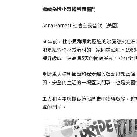
繼續為性小眾權利而奮鬥
Anna Barnett 社會主義替代（美國）
50年前，性小眾群眾對壓迫的沸騰怒火在
吧是紐約格林威治村的一家同志酒吧。196
卻升級成一場為期5天的街頭暴動，並在全
當時黑人權利運動和婦女解放運動風起雲湧
開、安全的生活的一場堅決鬥爭，也是美國
工人和青年應該從這段歷史中獲得啟發，將
翼的鬥爭。