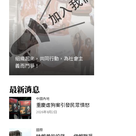
組織起來，共同行動，為社會主
義而鬥爭！
最新消息
加入
中國內地
重慶虐狗案引發民眾憤怒
2026年8月2日
國際
特朗普的投降——伊朗戰爭