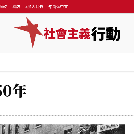
捐款
網店
✊加入我們
🌏简体中文
行動
社會主義
專題
💰捐款
網店
✊加入我們
🌏简体中文
0年