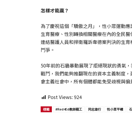
怎樣才能贏？
為了慶祝這個「驕傲之月」，性小眾運動應
生育醫療、性別轉換相關醫療在內的全民醫
連結醫護人員和捍衛羅訴韋德案判決的生育
鬥爭。
50年前的石牆暴動展現了拒絕現狀的勇氣
戰鬥，我們能夠推翻現在的資本主義制度，
會主義社會中，所有個體都能免受歧視與偏
Post Views:
924
標籤
#Red4Ed教師罷工
同志遊行
性小眾平權
Share