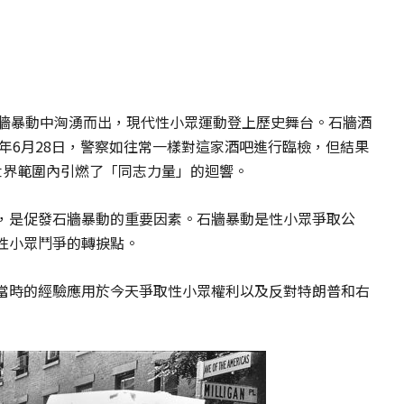
石牆暴動中洶湧而出，現代性小眾運動登上歷史舞台。石牆酒
9年6月28日，警察如往常一樣對這家酒吧進行臨檢，但結果
世界範圍內引燃了「同志力量」的迴響。
，是促發石牆暴動的重要因素。石牆暴動是性小眾爭取公
性小眾鬥爭的轉捩點。
當時的經驗應用於今天爭取性小眾權利以及反對特朗普和右