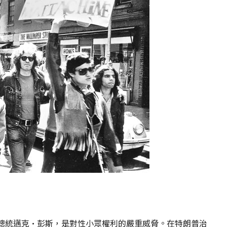
總統邁克·彭斯，是對性小眾權利的嚴重威脅。在特朗普治