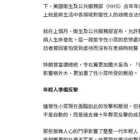
下，美國衛生及公共服務部（HHS）去年
上就是將生活中各領域對變性人的歧視合法
就在上個月，衛生及公共服務部宣布，允許
病人生命垂危。這一政策令性小眾的悲慘處境
訪者曾因害怕受到虐待而沒有在患病時就醫
特朗普當選總統，令右翼更加膽大妄為，「
影響格外大，更加重了性小眾所受的壓迫。
年輕人準備反擊
儘管性小眾現在面臨如此的攻擊和壓迫，但
不是自動的，而是過去幾十年群眾反擊的成
那些鼓舞人心的鬥爭影響了整整一代年輕人
來越嚴重的社會不平等。依靠現在廣泛的群