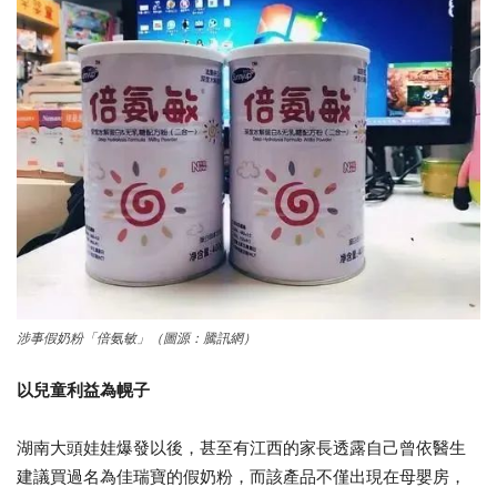
涉事假奶粉「倍氨敏」（圖源：騰訊網）
以兒童利益為幌子
湖南大頭娃娃爆發以後，甚至有江西的家長透露自己曾依醫生
建議買過名為佳瑞寶的假奶粉，而該產品不僅出現在母嬰房，