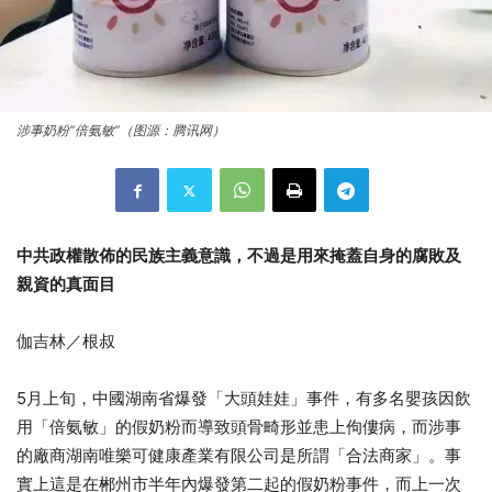
涉事奶粉“倍氨敏”（图源：腾讯网）
中共政權散佈的民族主義意識，不過是用來掩蓋自身的腐敗及
親資的真面目
伽吉林／根叔
5月上旬，中國湖南省爆發「大頭娃娃」事件，有多名嬰孩因飲
用「倍氨敏」的假奶粉而導致頭骨畸形並患上佝僂病，而涉事
的廠商湖南唯樂可健康產業有限公司是所謂「合法商家」。事
實上這是在郴州市半年內爆發第二起的假奶粉事件，而上一次