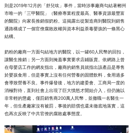
則是2019年12月的「舒兒呔」事件，當時涉事廠商勾結著郴州
市唯一的「三甲醫院」（醫療專業程度最高、醫事資源最豐富
的醫院）向家長推銷假奶粉。這揭露出從製造商到醫院到銷售
通路構成了一個官僚腐敗政權與資本利益荼毒嬰孩的一條黑心
結構。
奶粉的廠商一方面勾結地方的醫院，以一罐60人民幣的回扣，
讓醫生推銷；另一方面則掩蓋事實要求店鋪販賣。依網路上曾
在母嬰店工作的網友指出，廠商的銷售員就指出該產品是專售
於嬰孩食用，但是事實上沒有任何營養的固體飲料，食用過多
會導致營養不良。事件爆發後，地方的建委會、工商局一度的
消極對待，直到社會上出現了巨大憤怒才開始介入，但仍施以
非常輕的懲處，僅罰銷售商200萬人民幣，並撤職一名醫生一
年，但生產廠家沒有被罰，事後的賠償也還未徹底地落實，這
也再次反映了中共官僚的腐敗處事態度。