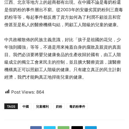
江西、北京等地方上的超商都有出現。在中國不論是毒奶粉還
是假奶粉的事件層出不窮。從2003年的安徽劣質奶粉到三鹿毒
奶粉等等，每起事件都反應了資方如何為了利潤不顧並且和官
僚甚至是私人的醫療機構勾結，罔顧工人階級的兒童的健康。
中共政權散佈的民族主義意識，好比「孩子是祖國的花兒，少
年強則國強」等等，不過是用來掩蓋自身的腐敗及親資的真面
目。我們必須要將嬰兒健康食品的生產收歸於國有，由工人階
級成立的獨立工會來民主的控制，並且擴大醫療資源，讓醫療
機構真正可以照顧工人階級的健康。只有建立真正的民主計劃
經濟，我們才能夠真正地捍衛兒童的健康。
Post Views:
864
TAGS
中國
兒童權利
奶粉
毒奶粉事件