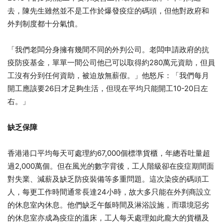
去，陳先生雖然並不是工作於爆發疫症的碼頭，但他對政府和
外判制度都十分氣憤。
「我們老闆分身擁有幾間不同的外判公司。老闆申請政府的抗
疫防疫基金，單單一間公司他已可以取得約280萬元資助，但員
工沒有分到任何資助，被迫放無薪假。」他怒斥：「我們每月
開工應該要26日才足夠生活，但現在平均只能開工10-20日左
右。」
缺乏保障
香港港口平均每天可處理約67,000個標準貨櫃，年總吞吐量超
過2,000萬個。但在風光的數字背後，工人階級卻在疫症期間面
對失業、減薪及缺乏防疫裝備等多重問題。這次染疫的碼頭工
人，每更工作時間通常長達24小時，故大多只能在外判商設立
的休息室內休息。他們缺乏午飯時間及淋浴設施，而環境惡劣
的休息室亦成為疫症的溫床，工人每天處理如此龐大的貨櫃及