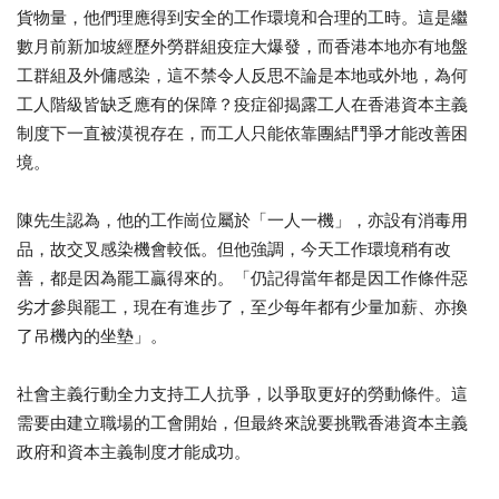
貨物量，他們理應得到安全的工作環境和合理的工時。這是繼
數月前新加坡經歷外勞群組疫症大爆發，而香港本地亦有地盤
工群組及外傭感染，這不禁令人反思不論是本地或外地，為何
工人階級皆缺乏應有的保障？疫症卻揭露工人在香港資本主義
制度下一直被漠視存在，而工人只能依靠團結鬥爭才能改善困
境。
陳先生認為，他的工作崗位屬於「一人一機」，亦設有消毒用
品，故交叉感染機會較低。但他強調，今天工作環境稍有改
善，都是因為罷工贏得來的。「仍記得當年都是因工作條件惡
劣才參與罷工，現在有進步了，至少每年都有少量加薪、亦換
了吊機內的坐墊」。
社會主義行動全力支持工人抗爭，以爭取更好的勞動條件。這
需要由建立職場的工會開始，但最終來說要挑戰香港資本主義
政府和資本主義制度才能成功。