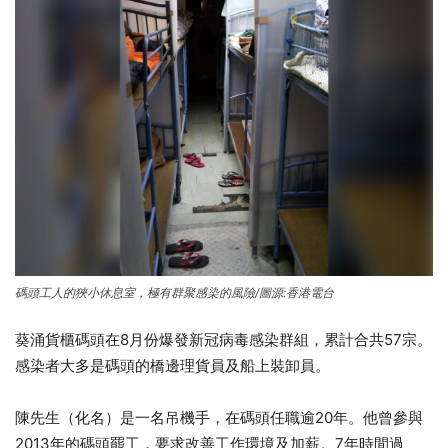
碼頭工人的狹小休息室，極有群聚感染的風險/圖源:香港電台
葵涌貨櫃碼頭在8月份爆發新冠病毒感染群組，累計合共57宗。
感染者大多是碼頭的橋邊理貨員及船上裝卸員。
陳先生（化名）是一名吊機手，在碼頭任職逾20年。他曾參與
2013年的碼頭罷工，要求改善工作環境及加薪。7年時間過