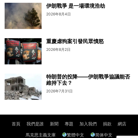
伊朗戰爭 是一場環境浩劫
2026年8月4日
重慶虐狗案引發民眾憤怒
2026年8月2日
特朗普的投降——伊朗戰爭協議能否
維持下去？
2026年7月31日
首頁
我們是誰
新聞
專題
加入我們
捐款
網店
馬克思主義文庫
繁體中文
简体中文