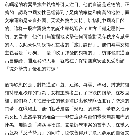
名崛起的右翼民族主義格外引人注目。他們自認是道德的、正
義的，認為中國女性已經得到了足夠的權益和夠高的地位，而
女權運動是來自外國、受境外勢力支持、以搞亂中國為目的
的。這樣一股右翼勢力的誕生顯然迎合了官方「穩定壓倒一
切」的需求；他們口無遮攔地攻擊任何可能對現存秩序有威脅
的人，以此來保衛既得利益者的「歲月靜好」。他們辱罵女權
主義者是「母狗」，是「收了拜登的狗糧的」，彷彿他們通過
污言穢語、通過異想天開，就站在了保衛國家安全免受所謂
「境外勢力」侵犯的前線！
值得欣慰的是，對於通過污蔑、造謠、辱罵、舉報、封號封組
維持壓迫秩序的行為，女權主義者進行了堅決的回擊。在校園
裡，他們為了將性侵學生的教師清除出教學隊伍進行了堅決的
鬥爭；在職場上，他們迎著層層「規矩」的壓制，爭取女性作
為女性而應當享有的權益——即使這會為他們帶來無窮無盡的
抹黑。無論是「網暴博物館」還是訴朱軍案的當事人，在被人
污蔑為「反華勢力」的同時，也依舊得到了廣大群眾的自發支