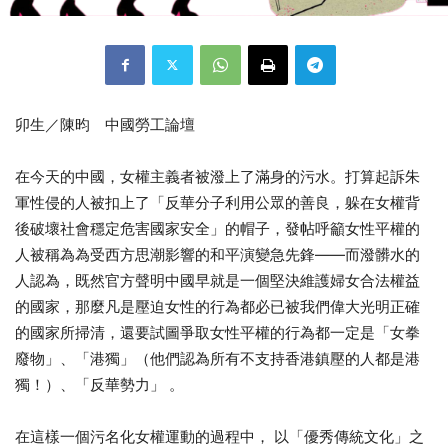
卯生／陳昀 中國勞工論壇
在今天的中國，女權主義者被潑上了滿身的污水。打算起訴朱
軍性侵的人被扣上了「反華分子利用公眾的善良，躲在女權背
後破壞社會穩定危害國家安全」的帽子，發帖呼籲女性平權的
人被稱為為受西方思潮影響的和平演變急先鋒——而潑髒水的
人認為，既然官方聲明中國早就是一個堅決維護婦女合法權益
的國家，那麼凡是壓迫女性的行為都必已被我們偉大光明正確
的國家所掃清，還要試圖爭取女性平權的行為都一定是「女拳
廢物」、「港獨」（他們認為所有不支持香港鎮壓的人都是港
獨！）、「反華勢力」 。
在這樣一個污名化女權運動的過程中， 以「優秀傳統文化」之