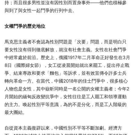
持；而且很多男性並沒有因性別而置身事外——他們也積極參
與到了與女性一起鬥爭的行列中去。
女權鬥爭的歷史地位
馬克思主義者不會認為性別問題是「次要」問題，而是明白只
要女性沒有得到徹底解放，就沒有社會主義。女性在社會鬥爭
中經常處於前沿。歷史上，俄國1917年二月革命正好發生在3月
8日（國際婦女節），女工從凌晨開始就出來罷工，提出停止戰
爭、結束專政和要求「麵包」等訴求，並有效宣傳令許多士兵
轉向革命一方。在當代，中國2018年的佳士鬥爭中，很多核心
人物也是女性，其中嶽昕同時是一名公開的女權主義者；今年2
月開始的緬甸反政變抗爭中，女性往往是工人罷工和領導運動
的主力。喚起性別平等意識，為的不是分化，而是工人階級的
最大團結。
自從資本主義復辟以來，中國性別不平等不斷加劇。經濟方