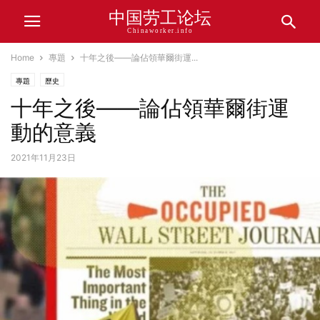
中国劳工论坛
Chinaworker.info
Home
專題
十年之後——論佔領華爾街運...
專題
歷史
十年之後——論佔領華爾街運
動的意義
2021年11月23日