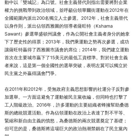
動中以「雙城記」為口號。社會主義替代則指出需要將對企業
權力的挑戰帶到政治領域，並呼籲佔領華爾街運動在2012年在
全國範圍內派出200名獨立人士參選。2012年，社會主義替代
以身作則，​​​​​​​派出佔領西雅圖的領導者薩旺特（Kshama
Sawant）​​​​​​​參選華盛頓州議會，作為公開社會主義者身分的她拿
下了歷史性的得票；2013年，我們乘運動之勢再次參選，成功
讓薩旺特​​​​​​​贏得了西雅圖市議會的席位；2014年，我們建立運動
首次在主要城市贏下了15美元的最低工資標準。對於社會主義
者來說，這是第一個全國性的選舉突破，表明左翼可以獨立於
民主黨之外贏得議會鬥爭。
在2011年和2012年，受無政府主義思想影響的社運分子反對參
加選舉。一方面這避免了運動被民主黨收編，但同時也打擊了
工人階級政治。2016年，許多運動的主要組織者蜂擁幫助桑德
斯的總統競選活動。作為佔領運動在政治上表達了對不平等、
緊縮和新自由主義的憤怒，為桑德斯的兩次競選奠定了基礎；
但可悲的是，桑德斯將這場巨大的政治熱潮禁錮在了民主黨內