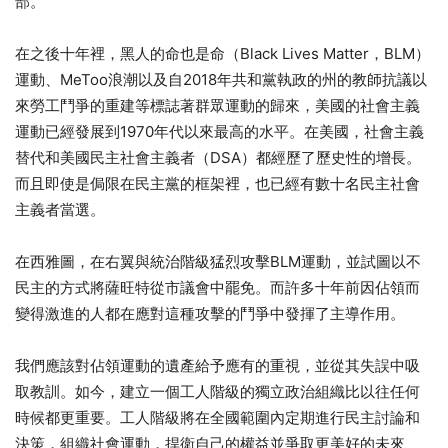
部。
在之後十年裡，黑人的命也是命（Black Lives Matter，BLM）
運動、MeToo浪潮以及自2018年共和黨執政的州的教師抗議以
來勞工鬥爭的重建等標誌著群眾運動的歸來，美國的社會主義
運動已經發展到1970年代以來最高的水平。在美國，社會主義
替代和美國民主社會主義者（DSA）都經歷了歷史性的增長。
而且即使是侷限在民主黨的框架裡，也已經有數十名民主社會
主義者當選。
在西雅圖，在右翼與統治階級猛烈攻擊BLM運動，並試圖以不
民主的方式將薩旺特​​​​​​​從市議會中罷免。而許多十年前因佔領而
變得激進的人都在應對這種攻擊的鬥爭中發揮了主導作用。
我們應該對佔領運動的遺產給予應有的重視，並從其失誤中吸
取教訓。如今，建立一個工人階級的獨立政治組織比以往任何
時候都更重要。工人階級將在全國範圍內定期進行民主討論和
決策，組織社會運動，捍衛自己的權益並爭取更美好的未來