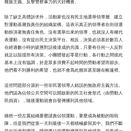
種族主義、反擊警察暴力的大好機會。
除了缺乏具體訴求外，活動家也沒有民主地選舉領導層、建立
對運動基層負責任的組織架構。這表示真正的領導者在街頭運
動扮演著無責任角色。沒有選舉出來的領導，也就沒人有權代
表運動，沒有提出民主決策平台。相反，決策必須基於數百人
在經過數小時的疲憊對話後達成的共識，只要有任何一人反對
就足以阻擋所有決策。小團體發起零星行動，各行動之間彼此
基本上沒有協調，於是眾多浪費不起時間的勞動者望而卻步。
他們看不到勝利的希望，也就不會爲此翹班甚至睡在帳篷裡。
這些問題部分源於一些非民選領導人錯誤的無政府主義方法。
他們認為佔領公共空間可以開啟新的民主社會形式（由勞動人
民捐資），隨後運動就會自發傳播到其他領域。
雖然一些左翼組織要麼譴責佔領運動，要麼成為被動的啦啦
隊，但是我們從第一天到最後一天都積極參與其中。我們不斷
提出訴求和建議，呼籲將佔領運動擴展到其他城市，並形成一