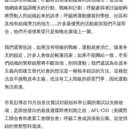
個網絡來協調幾天的行動、戰略和計劃；呼籲參與者討論能夠
將勞動人民組織起來的訴求；呼籲將運動擴展到學校、社區和
其他有組織潛力的地方……許多最優秀的活動家與我們不謀而
合，他們不僅僅希望只是每晚在廣場上一聚。
我們還警告說，如果沒有明確的戰略，運動就會消亡。隨著冬
天的臨近，許多人會收起帳篷回家；如果不能團結一致，市長
們組織的警察鎮壓將不斷加強，削弱運動；我們還認為在資本
主義內部建立替代社會的想法是一種根本錯誤的方法。這種想
法並不挑戰資本主義，也沒有工人階級的群眾鬥爭，因此運動
無法前進。
市長彭博​​​​​​​​​​​​​​在10月份首次嘗試封鎖祖科蒂公園的嘗試以失敗收
場，是因他發出的最後通牒即將到期之前，AFL-CIO（美國勞
工聯合會和產業工會聯合會）呼籲工會成員保衛公園。這使得
紐約警察暫時退讓。