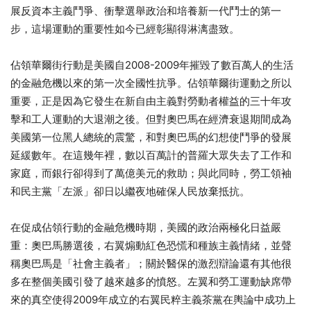
展反資本主義鬥爭、衝擊選舉政治和培養新一代鬥士的第一
步，這場運動的重要性如今已經彰顯得淋漓盡致。
佔領華爾街行動是美國自2008-2009年摧毀了數百萬人的生活
的金融危機以來的第一次全國性抗爭。佔領華爾街運動之所以
重要，正是因為它發生在新自由主義對勞動者權益的三十年攻
擊和工人運動的大退潮之後。但對奧巴馬在經濟衰退期間成為
美國第一位黑人總統的震驚，和對奧巴馬的幻想使鬥爭的發展
延緩數年。在這幾年裡，數以百萬計的普羅大眾失去了工作和
家庭，而銀行卻得到了萬億美元的救助；與此同時，勞工領袖
和民主黨「左派」卻日以繼夜地確保人民放棄抵抗。
在促成佔領行動的金融危機時期，美國的政治兩極化日益嚴
重：奧巴馬勝選後，右翼煽動紅色恐慌和種族主義情緒，並聲
稱奧巴馬是「社會主義者」​​​​​​；關於醫保的激烈辯論還有其他很
多在整個美國引發了越來越多的憤怒。左翼和勞工運動缺席帶
來的真空使得2009年成立的右翼民粹主義茶黨在輿論中成功上