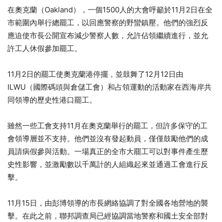
在奧克蘭（Oakland​​​​​​​），一個1500人的大會呼籲於11月2日在全
市範圍內舉行總罷工，以回應警察的野蠻鎮壓。他們的強烈反
應迫使市長公開宣布減少警察人數，允許佔領繼續進行，並允
許工人休假參加罷工。
11月2日的罷工使奧克蘭港停擺，並鼓舞了12月12日由
ILWU（國際碼頭與倉儲工會）和占領運動的活動家在西海岸共
同領導的歷史性港口罷工。
雖然一些工會支持11月在奧克蘭舉行的罷工，但許多保守的工
會領導層並不支持。他們並沒有發起動員，僅僅鼓勵他們的成
員請病假參與活動。一場真正的全市大罷工可以對事件產生歷
史性影響，並激勵數以千萬計的人組織起來並通過工會進行反
擊。
11月15日，由彭博領導的市長網絡協調了對全國各地營地的襲
擊。在此之前，聯邦調查局已經協調當地警察和國土安全部對