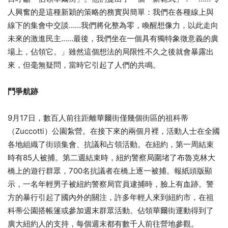
人興奮的是這種新穎的策略的務實與簡單：我們在各種線上與
線下的集會中交談……我們將化整為零，喚醒想像力，以此走向
未來的激進民主……最後，我們坐在一個具有獨特象徵意義的廣
場上，佔領它。」雖然這個想法的局限性不久之後就會暴露出
來，但毫無疑問，當時它引起了人們的共鳴。
鬥爭航跡
9月17日，數百人前往距離華爾街僅幾個街區的祖科蒂
（Zuccotti）公園紮營。在接下來的兩個月裡，活動人士在全國
各地組織了街頭集會、抗議和占領活動。在紐約，第一周結束
時有85人被捕。第二週結束時，紐約警察局圍堵了布魯克林大
橋上的遊行群眾，700名抗議者在橋上逐一被捕。報紙頭版顯
示，一名年輕男子被紐約警察局官員逮捕時，臉上有血跡。警
方的暴行引起了國內外的關注，許多年輕人來到紐約市，在祖
科蒂公園搭帳篷或參加週末群眾活動。佔領華爾街運動得到了
廣大紐約人的支持，每個週末都有數千人前往營地參觀。