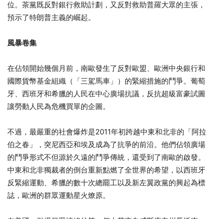
位。茶黨既反對銀行救助計劃，又反對救助普羅大眾的主張，
預示了特朗普主義的崛起。
風暴卷集
在佔領開始幾個月前，南歐發生了反對歐盟、歐洲中央銀行和
國際貨幣基金組織（「三駕馬車」）的緊縮措施的鬥爭。葡萄
牙、西班牙和希臘的人民在中心廣場抗議，反抗超級富豪試圖
讓勞動人民為危機買單的企圖。
不過，最嚴重的社會爆炸是2011年初跨越中東和北非的「阿拉
伯之春」，突尼西亞和埃及成為了抗爭的前沿。他們佔領廣場
的鬥爭形式不但源於久遠的鬥爭傳統，還受到了南歐的啟發。
中東和北非獨裁者的倒台重新點燃了全世界的希望，以西班牙
反緊縮運動、希臘的數十次總罷工以及新左翼政黨的興起為標
誌，歐洲的群眾運動星火燎原。