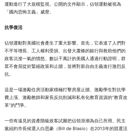
運動進行了大規模監視。公開的文件顯示，​​​​​​​佔領運動被視為
「國內恐怖主義」威脅。
抗爭復活
佔領運動對美國社會產生了重大影響。首先，它表達了人們對
不平等增長、工人權利受損、出發大蕭條的銀行與救助他們的
政客沆瀣一氣的憤怒。數以千萬計的美國人通過行動證明，群
眾不會屈從於緊縮政策和止贖，並將對新自由主義進行激烈反
抗。
這是一場激勵住房活動家積極打擊房屋止贖、激勵學生對抗學
費上漲、激勵教師和家長反抗削減和私有化教育資源的“教育改
革”的鬥爭。
一些有遠見的資產階級政客試圖把佔領浪潮為自己所用。民主
黨紐約市長候選人白思豪（Bill de Blasio​​​​​​​）在2013年的競選活