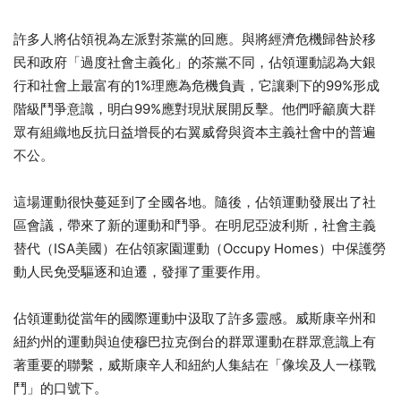
許多人將佔領視為左派對茶黨的回應。與將經濟危機歸咎於移
民和政府「過度社會主義化」的茶黨不同，佔領運動認為大銀
行和社會上最富有的1%理應為危機負責，它讓剩下的99%形成
階級鬥爭意識，明白99%應對現狀展開反擊。他們呼籲廣大群
眾有組織地反抗日益增長的右翼威脅與資本主義社會中的普遍
不公。
這場運動很快蔓延到了全國各地。隨後，佔領運動發展出了社
區會議，帶來了新的運動和鬥爭。在明尼亞波利斯，社會主義
替代（ISA美國）在佔領家園運動（Occupy Homes）中保護勞
動人民免受驅逐和迫遷，發揮了重要作用。
佔領運動從當年的國際運動中汲取了許多靈感。威斯康辛州和
紐約州的運動與迫使穆巴拉克倒台的群眾運動在群眾意識上有
著重要的聯繫，威斯康辛人和紐約人集結在「像埃及人一樣戰
鬥」的口號下。