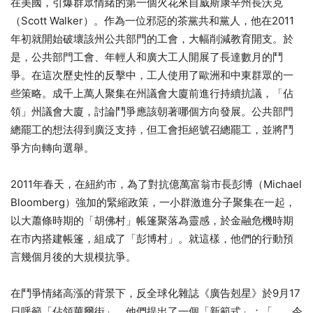
在美國，引爆群眾情緒的第一個火花來自威斯康辛州長沃克
（Scott Walker）。作為一位邪惡的茶黨共和黨人，他在2011
年初就開始破壞該州公共部門的工會，大幅削減教育開支。於
是，公共部門工會、年輕人和廣大工人開展了長達數月的鬥
爭。在這次歷史性的反擊中，工人使用了歐洲和中東群眾的一
些策略。成千上萬人聚集在州議會大廈前進行持續抗議，「佔
領」州議會大廈，討論鬥爭應該朝著哪個方向發展。公共部門
總罷工的想法得到廣泛支持，但工會拒絕號召總罷工，並將鬥
爭方向轉向選舉。
2011年春天，在紐約市，為了對抗億萬富翁市長彭博（Michael
Bloomberg）強加的緊縮政策，一小群激進分子聚集在一起，
以大蕭條時期的「胡佛村」帳篷聚落為靈感，於金融危機時期
在市內搭建帳篷，組成了「彭博村」。就這樣，他們的行動預
言幾個月後的大規模抗爭。
在鬥爭情緒高漲的背景下，反全球化雜誌《廣告剋星》於9月17
日呼籲「佔領華爾街」。他們提出了一個「新範式」：「…… 令