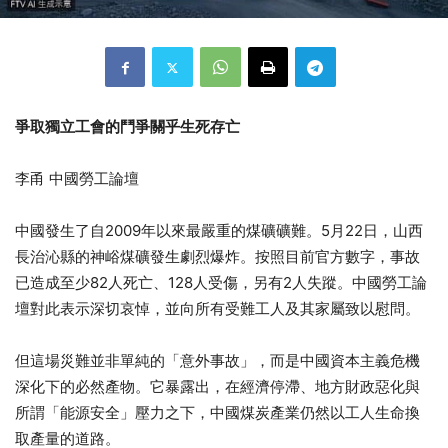
爭取獨立工會的鬥爭關乎生死存亡
李甬 中國勞工論壇
中國發生了自2009年以來最嚴重的煤礦礦難。5月22日，山西
長治沁縣的神峪煤礦發生劇烈爆炸。按照目前官方數字，事故
已造成至少82人死亡、128人受傷，另有2人失蹤。中國勞工論
壇對此表示深切哀悼，並向所有受難工人及其家屬致以慰問。
但這場災難並非單純的「意外事故」，而是中國資本主義危機
深化下的必然產物。它暴露出，在經濟停滯、地方財政惡化與
所謂「能源安全」壓力之下，中國煤炭產業仍然以工人生命換
取產量的道路。