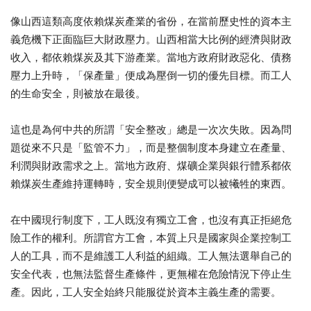
像山西這類高度依賴煤炭產業的省份，在當前歷史性的資本主
義危機下正面臨巨大財政壓力。山西相當大比例的經濟與財政
收入，都依賴煤炭及其下游產業。當地方政府財政惡化、債務
壓力上升時，「保產量」便成為壓倒一切的優先目標。而工人
的生命安全，則被放在最後。
這也是為何中共的所謂「安全整改」總是一次次失敗。因為問
題從來不只是「監管不力」，而是整個制度本身建立在產量、
利潤與財政需求之上。當地方政府、煤礦企業與銀行體系都依
賴煤炭生產維持運轉時，安全規則便變成可以被犧牲的東西。
在中國現行制度下，工人既沒有獨立工會，也沒有真正拒絕危
險工作的權利。所謂官方工會，本質上只是國家與企業控制工
人的工具，而不是維護工人利益的組織。工人無法選舉自己的
安全代表，也無法監督生產條件，更無權在危險情況下停止生
產。因此，工人安全始終只能服從於資本主義生產的需要。