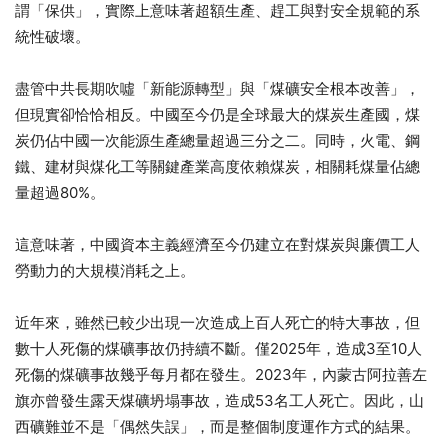
謂「保供」，實際上意味著超額生產、趕工與對安全規範的系
統性破壞。
盡管中共長期吹噓「新能源轉型」與「煤礦安全根本改善」，
但現實卻恰恰相反。中國至今仍是全球最大的煤炭生產國，煤
炭仍佔中國一次能源生產總量超過三分之二。同時，火電、鋼
鐵、建材與煤化工等關鍵產業高度依賴煤炭，相關耗煤量佔總
量超過80%。
這意味著，中國資本主義經濟至今仍建立在對煤炭與廉價工人
勞動力的大規模消耗之上。
近年來，雖然已較少出現一次造成上百人死亡的特大事故，但
數十人死傷的煤礦事故仍持續不斷。僅2025年，造成3至10人
死傷的煤礦事故幾乎每月都在發生。2023年，內蒙古阿拉善左
旗亦曾發生露天煤礦坍塌事故，造成53名工人死亡。因此，山
西礦難並不是「偶然失誤」，而是整個制度運作方式的結果。