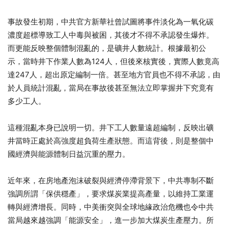
事故發生初期，中共官方新華社曾試圖將事件淡化為一氧化碳
濃度超標導致工人中毒與被困，其後才不得不承認發生爆炸。
而更能反映整個體制混亂的，是礦井人數統計。根據最初公
示，當時井下作業人數為124人，但後來核實後，實際人數竟高
達247人，超出原定編制一倍。甚至地方官員也不得不承認，由
於人員統計混亂，當局在事故後甚至無法立即掌握井下究竟有
多少工人。
這種混亂本身已說明一切。井下工人數量遠超編制，反映出礦
井當時正處於高強度超負荷生產狀態。而這背後，則是整個中
國經濟與能源體制日益沉重的壓力。
近年來，在房地產泡沫破裂與經濟停滯背景下，中共專制不斷
強調所謂「保供穩產」，要求煤炭業提高產量，以維持工業運
轉與經濟增長。同時，中美衝突與全球地緣政治危機也令中共
當局越來越強調「能源安全」，進一步加大煤炭生產壓力。所