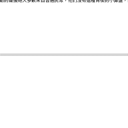
o運動的聲援絕大多數來自普通民眾，他們沒有這種背後的小算盤