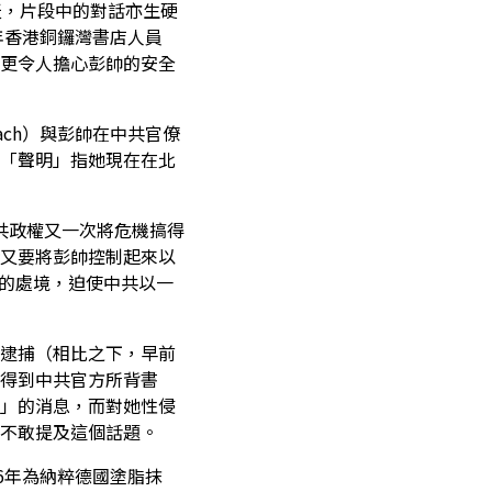
天，片段中的對話亦生硬
年香港銅鑼灣書店人員
更令人擔心彭帥的安全
ch）與彭帥在中共官僚
「聲明」指她現在在北
中共政權又一次將危機搞得
又要將彭帥控制起來以
她的處境，迫使中共以一
逮捕（相比之下，早前
得到中共官方所背書
」的消息，而對她性侵
不敢提及這個話題。
6年為納粹德國塗脂抹