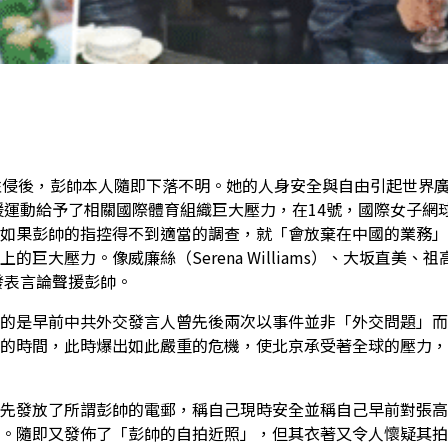
性侵後，彭帥本人隨即下落不明。她的人身安全與自由引起世界
團結聲援運動給予了相關國際體育組織巨大壓力，在14號，國際女子網
如果彭帥的指控得不到適當的調查，就「會放棄在中國的業務」
壓力。像威廉絲（Serena Williams）、大坂直美、祖高
巨星都發表言論聲援彭帥。
的是早前中共外交發言人曾先後兩次以事件並非「外交問題」而
的時間，此時爆出如此嚴重的危機，使北京承受著全球的壓力，
先發放了所謂彭帥的電郵，稱自己現時安全並稱自己早前對張高
。隨即又發佈了「彭帥的自拍近照」，但其衣著又令人懷疑其拍