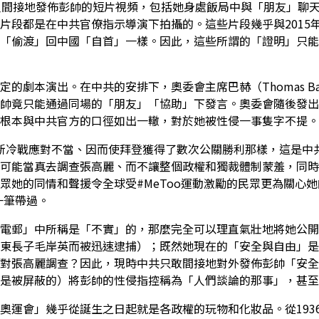
人間接地發佈彭帥的短片視頻，包括她身處飯局中與「朋友」聊
片段都是在中共官僚指示導演下拍攝的。這些片段幾乎與2015
「偷渡」回中國「自首」一樣。因此，這些所謂的「證明」只能
劇本演出。在中共的安排下，奧委會主席巴赫（Thomas Ba
帥竟只能通過同場的「朋友」「協助」下發言。奧委會隨後發出
根本與中共官方的口徑如出一轍，對於她被性侵一事隻字不提。
平對新冷戰應對不當、因而使拜登獲得了數次公關勝利那樣，這是
可能當真去調查張高麗、而不讓整個政權和獨裁體制蒙羞，同時
眾她的同情和聲援令全球受#MeToo運動激勵的民眾更為關心
圖一筆帶過。
電郵」中所稱是「不實」的，那麼完全可以理直氣壯地將她公開
東長子毛岸英而被迅速逮捕）；既然她現在的「安全與自由」是
對張高麗調查？因此，現時中共只敢間接地對外發佈彭帥「安全
是被屏蔽的）將彭帥的性侵指控稱為「人們談論的那事」，甚至
奧運會」幾乎從誕生之日起就是各政權的玩物和化妝品。從193