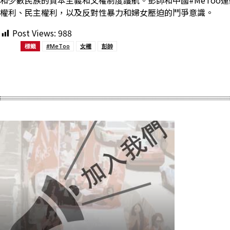
和少數民族的資本主義和父權制度護航。彭帥和中國#MeTo
權利、民主權利，以及反對性暴力和婦女壓迫的鬥爭意識。
Post Views:
988
標籤
#MeToo
女權
彭帥
Share