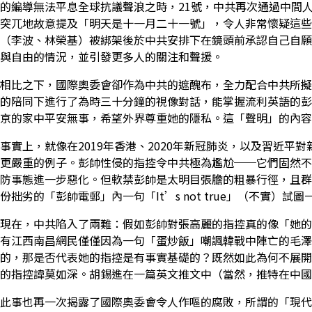
的編導無法平息全球抗議聲浪之時，21號，中共再次通過中間
突兀地故意提及「明天是十一月二十一號」，令人非常懷疑這些
（李波、林榮基）被綁架後於中共安排下在鏡頭前承認自己自願
與自由的情況，並引發更多人的關注和聲援。
相比之下，國際奧委會卻作為中共的遮醜布，全力配合中共所擬定的
的陪同下進行了為時三十分鐘的視像對話，能掌握流利英語的彭
京的家中平安無事，希望外界尊重她的隱私。這「聲明」的內容
事實上，就像在2019年香港、2020年新冠肺炎，以及習近
更嚴重的例子。彭帥性侵的指控令中共極為尷尬──它們固然不
防事態進一步惡化。但軟禁彭帥是太明目張膽的粗暴行徑，且群
份拙劣的「彭帥電郵」內一句「It’s not true」（不實）試
現在，中共陷入了兩難：假如彭帥對張高麗的指控真的像「她的
有江西南昌網民僅僅因為一句「蛋炒飯」嘲諷韓戰中陣亡的毛澤
的，那是否代表她的指控是有事實基礎的？既然如此為何不展開
的指控諱莫如深。胡錫進在一篇英文推文中（當然，推特在中國
此事也再一次揭露了國際奧委會令人作嘔的腐敗，所謂的「現代