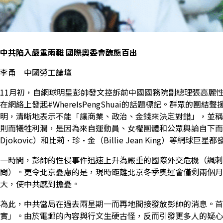
中共陷入嚴重兩難
國際奧委會醜態百出
李甬 中國勞工論壇
11月初，自網球明星彭帥發文控訴前中國國務院副總理張高麗
在網絡上發起#WhereIsPengShuai的話題標記。群眾的
明，清晰地表示不能「讓商業、政治、金錢來決定對錯」，並稱
則而犧牲利潤，是因為來自運動員、女權團體和公眾輿論自下而上的巨大
Djokovic）和比莉·珍·金（Billie Jean King）等網球
一時間，彭帥的性侵事件迅速上升為嚴重的國際外交危機（諷刺
問）。更令北京憂慮的是，現時距離北京冬季奧運會僅剩兩個月
大，使中共感到擔憂。
為此，中共當局在過去兩星期一而再地間接發放彭帥的消息。首
實」。由於電郵的內容與行文生硬古怪，反而引發更多人的疑心