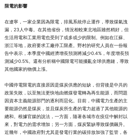
限電的影響
在遼寧，一家企業因為限電，排風系統停止運作，導致煤氣洩
漏，23人中毒。在其他省份，情況相較東北地區雖然稍好，但
生活用電和工業用電也受到了或多或少的限制。例如在江蘇、
浙江等地，政府要求工廠停工限產。野村的研究人員在一份報
告中表示，本季度中國經濟增長預測將減少0.4%，年度增長預
測減少0.5%。還有分析稱中國限電可能擾亂全球供應鏈，導致
其他國家的物價上漲。
中國停電限電的直接原因是煤炭供應的短缺，但背後是中共的
政策失敗，以至無法更快地由燃煤發電轉為再生能源，而問題
因資本主義能源部門的逐利而惡化。目前，中國電力生產的主
要能源仍然是煤炭，並且煤炭所生產的電力超過了其他能源的
總和。根據官媒的說法，一方面，隨著各城市在疫症中解封以
來，對電力的需求增加；另一方面，煤炭緊缺導致煤價飆升。
近幾年，中國政府對尤其是發電行業的碳排放加強了監管，各