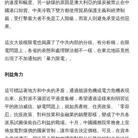
的速度和幅度。另一缺煤的原因是澳大利亞的煤炭被禁止在中
國港口卸貨。中美冷戰下雙方都使用貿易保護主義和經濟制
裁，受打擊最大者不免是工人階級，而富人則避免承受這些惡
果。
這次大規模限電也揭露了了中共內部的分歧。有分析稱，在限
電問題上，各省的表態和處理辦法都不一樣，在東北地區竟然
出現了不加通知的「暴力限電」。
利益角力
這可標誌著地方和中央的矛盾，通過能源危機或電力危機表現
出來。反對派不滿習近平過度集權，希望通過這樣來削弱習近
平的政治威信。缺電問題上，就如房產稅、住房政策、「零容
忍」抗疫政策、對科技業和金融業的鎮壓那樣，變成了中共各
派系試圖保衛自己利益的戰場。十月，中國國務院常務會上宣
佈放寬對煤價的國家管制，讓市場去決定價格。可見，在資本