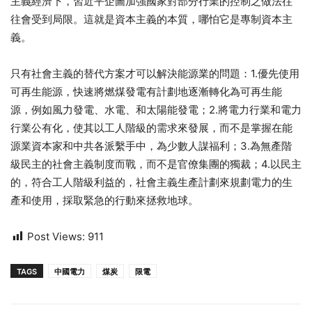
主義經濟下，習近平企圖加強國家對部分行業的控制之做法往
往會受到局限。這就是資本主義的本質，哪怕它是專制資本主
義。
只有社會主義的替代方案才可以解決能源業的問題：1.優先使用
可再生能源，快速將燃煤發電有計劃地逐漸轉化為可再生能
源，例如風力發電、水電、和太陽能發電；2.將電力行業和電力
行業公有化，使其以工人階級的需求來發展，而不是掌握在能
源業資本家和中共各派繫手中，為少數人謀福利；3.為無產階
級民主的社會主義制度而戰，而不是官僚集團的獨裁；4.以民主
的，符合工人階級利益的，社會主義生產計劃來規劃電力的生
產和使用，採取緊急的行動來拯救地球。
Post Views:
911
TAGS
中國電力
煤炭
限電