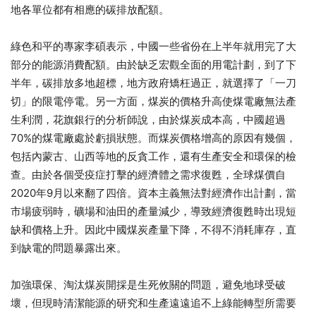
地各單位都有相應的碳排放配額。
綠色和平的專家李碩表示，中國一些省份在上半年就用完了大
部分的能源消費配額。由於缺乏宏觀全面的用電計劃，到了下
半年，碳排放多地超標，地方政府矯枉過正，就選擇了「一刀
切」的限電停電。另一方面，煤炭的價格升高使煤電廠無法產
生利潤，花旗銀行的分析師說，由於煤炭成本高，中國超過
70%的煤電廠處於虧損狀態。而煤炭價格增高的原因有幾個，
包括內蒙古、山西等地的反貪工作，還有生產安全和環保的檢
查。由於各個受疫症打擊的經濟體之需求復甦，全球煤價自
2020年9月以來翻了四倍。資本主義無法對經濟作出計劃，當
市場疲弱時，礦場和油田的產量減少，導致經濟復甦時出現短
缺和價格上升。因此中國煤炭產量下降，不得不消耗庫存，直
到缺電的問題暴露出來。
加強環保、淘汰煤炭開採是生死攸關的問題，避免地球受破
壞，但現時清潔能源的研究和生產遠遠追不上綠能轉型所需要