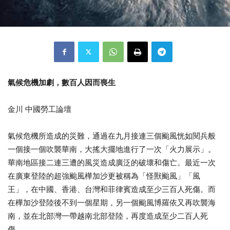
氣候危機加劇，數百人因而喪生
金川 中國勞工論壇
氣候危機所造成的災難，通過在九月接連三個颱風恍如閱兵般
一個接一個吹襲華南，大搖大擺地進行了一次「火力展示」。
華南地區接二連三遭的風災造成廣泛的破壞和傷亡。最近一次
在廣東登陸的超強颱風樺加沙更被稱為「怪獸颱風」「風
王」，在中國、香港、台灣和菲律賓造成至少三百人死傷。而
在樺加沙登陸後不到一個星期，另一個颱風博羅依又再吹襲海
南，並在北部灣一帶越南北部登陸，再度造成至少二百人死
傷。