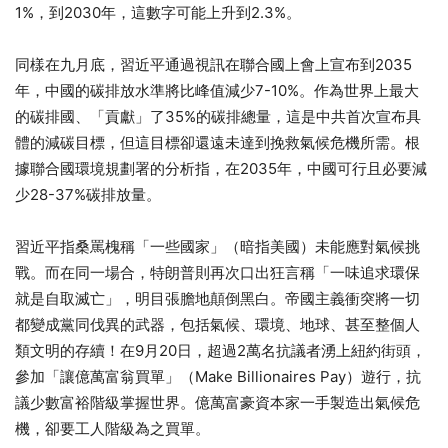
1%，到2030年，這數字可能上升到2.3%。
同樣在九月底，習近平通過視訊在聯合國上會上宣布到2035
年，中國的碳排放水準將比峰值減少7-10%。作為世界上最大
的碳排國、「貢獻」了35%的碳排總量，這是中共首次宣布具
體的減碳目標，但這目標卻還遠未達到挽救氣候危機所需。根
據聯合國環境規劃署的分析指，在2035年，中國可行且必要減
少28-37%碳排放量。
習近平指桑罵槐稱「一些國家」（暗指美國）未能應對氣候挑
戰。而在同一場合，特朗普則再次口出狂言稱「一味追求環保
就是自取滅亡」，明目張膽地顛倒黑白。帝國主義衝突將一切
都變成黨同伐異的武器，包括氣候、環境、地球、甚至整個人
類文明的存續！在9月20日，超過2萬名抗議者湧上紐約街頭，
參加「讓億萬富翁買單」（Make Billionaires Pay）遊行，抗
議少數富裕階級掌握世界。億萬富豪資本家一手製造出氣候危
機，卻要工人階級為之買單。