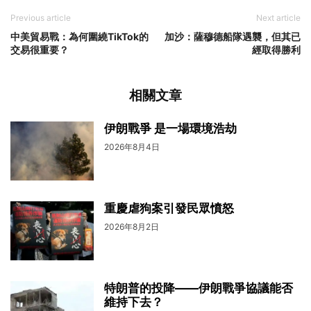
Previous article
Next article
中美貿易戰：為何圍繞TikTok的
加沙：薩穆德船隊遇襲，但其已
交易很重要？
經取得勝利
相關文章
伊朗戰爭 是一場環境浩劫
2026年8月4日
重慶虐狗案引發民眾憤怒
2026年8月2日
特朗普的投降——伊朗戰爭協議能否
維持下去？