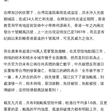
在樺加沙的吹襲下，台灣花蓮因暴雨造成溢堤，洪水沖入光復
鄉城區，造成34人死亡和失蹤。在樺加沙尚在逼近期間，香港
教育局罕有地提前宣佈中小學將停課兩天。香港一年之內兩次
發出十號颶風訊號，上一次出現這情況已是1961年，而且是有
紀錄以來距離香港最遠的十號風球，可見其威力之強大。
而在廣東有超過216萬人需要緊急撤離，在其登陸地點陽江市，
倒塌的樹木和積水令城市幾乎全面癱瘓。然而直到目前為止，
中共官方仍未有公佈任何具體的傷亡數字，中共媒體反而連日
反覆報導台灣的慘重傷亡。有陽江的網民表示「全市被平推了
一遍，本人所在的高中，損失慘重，陽江抗下了最強颱風，到
處淒慘一片，樹木倒塌，屋頂掀翻，魚排被毀，魚船被毀，玻
璃破碎，這些毀壞都應該被看到！」
截至九月底，共有8個颱風登陸中國，較過往平均多1.6個。且更
重要的是，颱風的平均強度、風速與破壞力都有明顯上升。在