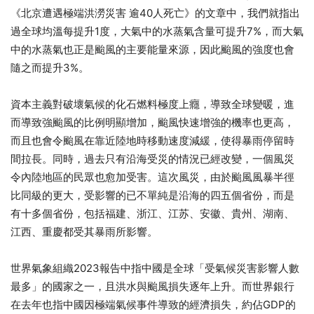
《北京遭遇極端洪澇災害 逾40人死亡》的文章中，我們就指出
過全球均溫每提升1度，大氣中的水蒸氣含量可提升7%，而大氣
中的水蒸氣也正是颱風的主要能量來源，因此颱風的強度也會
隨之而提升3%。
資本主義對破壞氣候的化石燃料極度上癮，導致全球變暖，進
而導致強颱風的比例明顯增加，颱風快速增強的機率也更高，
而且也會令颱風在靠近陸地時移動速度減緩，使得暴雨停留時
間拉長。同時，過去只有沿海受災的情況已經改變，一個風災
令內陸地區的民眾也愈加受害。這次風災，由於颱風風暴半徑
比同級的更大，受影響的已不單純是沿海的四五個省份，而是
有十多個省份，包括福建、浙江、江苏、安徽、貴州、湖南、
江西、重慶都受其暴雨所影響。
世界氣象組織2023報告中指中國是全球「受氣候災害影響人數
最多」的國家之一，且洪水與颱風損失逐年上升。而世界銀行
在去年也指中國因極端氣候事件導致的經濟損失，約佔GDP的