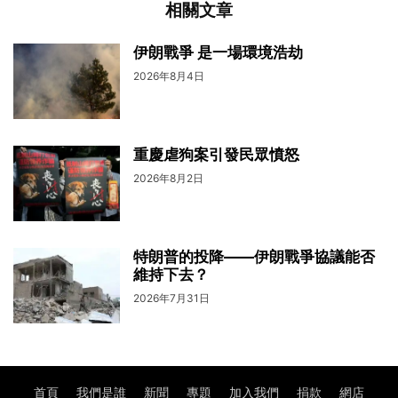
相關文章
伊朗戰爭 是一場環境浩劫
2026年8月4日
重慶虐狗案引發民眾憤怒
2026年8月2日
特朗普的投降——伊朗戰爭協議能否
維持下去？
2026年7月31日
首頁
我們是誰
新聞
專題
加入我們
捐款
網店