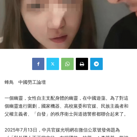
蜂鳥 中國勞工論壇
一個幽靈，女性自主支配身體的幽靈，在中國遊蕩。為了對這
個幽靈進行圍剿，國家機器、高校黨委和官媒、民族主義者和
父權主義者、「自發」的秩序衛士與道德警察都聯合起來了。
2025
年
7
月
13
日，中共官媒光明網在微信公眾號發佈題為