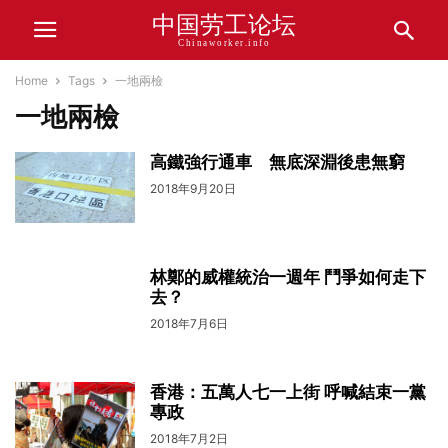
中国劳工论坛
Chinaworker.info
Home
Tags
一地兩檢
一地兩檢
高鐵強行通車 無底深淵後患無窮
2018年9月20日
林鄭的威權統治一週年 鬥爭如何走下
去？
2018年7月6日
香港：五萬人七一上街 呼喊結束一黨
專政
2018年7月2日