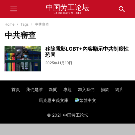
中国劳工论坛
Chinaworker.info
Home
Tags
中共審查
中共審查
移除電影LGBT+內容顯示中共制度性
恐同
2025年11月19日
首頁
我們是誰
新聞
專題
加入我們
捐款
網店
馬克思主義文庫
繁體中文
© 2021 中国劳工论坛