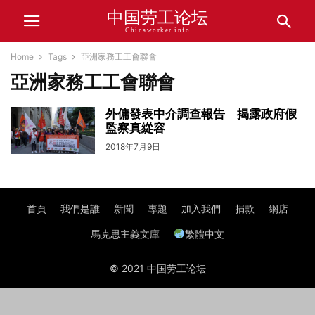
中国劳工论坛
Chinaworker.info
Home
Tags
亞洲家務工工會聯會
亞洲家務工工會聯會
外傭發表中介調查報告 揭露政府假
監察真緃容
2018年7月9日
首頁
我們是誰
新聞
專題
加入我們
捐款
網店
馬克思主義文庫
繁體中文
© 2021 中国劳工论坛