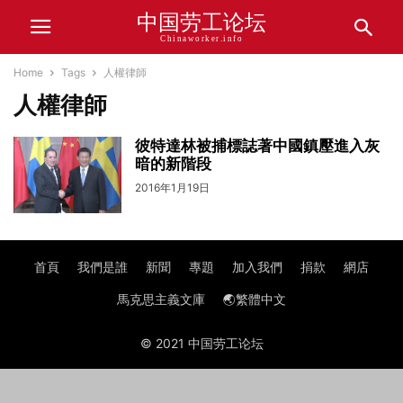
中国劳工论坛
Chinaworker.info
Home
Tags
人權律師
人權律師
彼特達林被捕標誌著中國鎮壓進入灰
暗的新階段
2016年1月19日
首頁
我們是誰
新聞
專題
加入我們
捐款
網店
馬克思主義文庫
🌏繁體中文
© 2021 中国劳工论坛