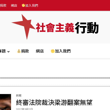
捐款
網店
加入我們
行動
社會主義
專題
捐款
網店
加入我們
新聞
終審法院裁決梁游翻案無望
2017年9月1日