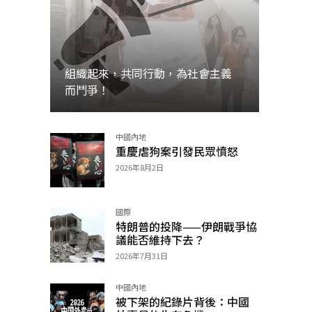
組織起來，共同行動，為社會主義
而鬥爭！
中國內地
加入
重慶虐狗案引發民眾憤怒
2026年8月2日
國際
特朗普的投降——伊朗戰爭協
議能否維持下去？
2026年7月31日
中國內地
被下架的紀錄片背後：中國