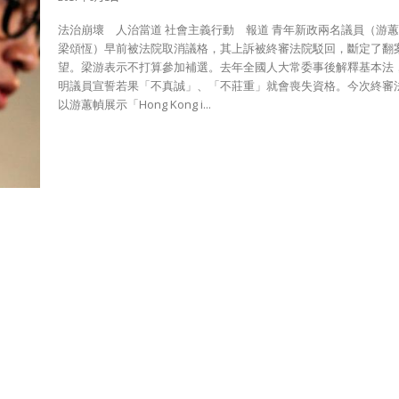
法治崩壞 人治當道 社會主義行動 報道 青年新政兩名議員（游蕙幀及
梁頌恆）早前被法院取消議格，其上訴被終審法院駁回，斷定了翻
望。梁游表示不打算參加補選。去年全國人大常委事後解釋基本法
明議員宣誓若果「不真誠」、「不莊重」就會喪失資格。今次終審
以游蕙幀展示「Hong Kong i...