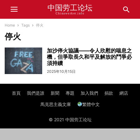
中国劳工论坛
Chinaworker.info
Home
Tags
停火
停火
加沙停火協議——令人欣慰的喘息之
機，但爭取長久和平及解放的鬥爭必
須持續
2025年10月15日
首頁
我們是誰
新聞
專題
加入我們
捐款
網店
馬克思主義文庫
繁體中文
© 2021 中国劳工论坛