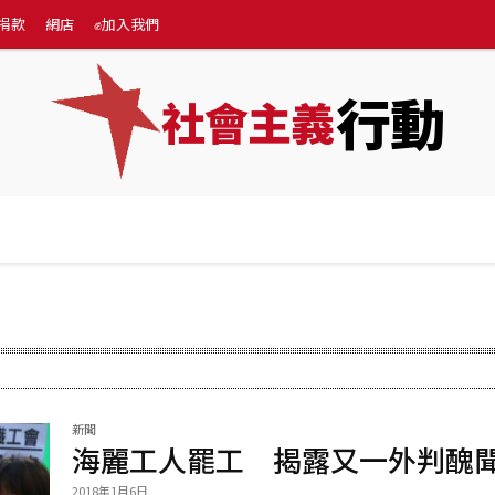
捐款
網店
✊加入我們
行動
社會主義
專題
💰捐款
網店
✊加入我們
More
新聞
海麗工人罷工 揭露又一外判醜
2018年1月6日