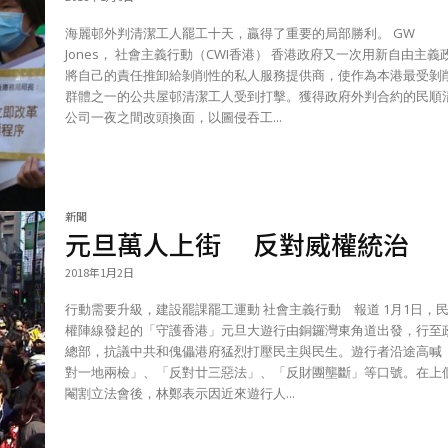
海麗邨外判清潔工人罷工十天，贏得了重要的局部勝利。 GW
Jones， 社會主義行動（CWI香港） 香港政府又一次用新自由主義政策，
將自己的責任推卸給剝削性的私人服務提供商，使作為本港最受剝
群體之一的公共屋邨清潔工人受到打擊。獲得政府外判合約的民順
公司一夜之間改頭換面，以圖侵吞工...
新聞
元旦萬人上街 反對威權統治
2018年1月2日
行動需要升級，建設罷課罷工運動 社會主義行動 報道 1月1日，民間人
權陣線發起的「守護香港」元旦大遊行由銅鑼灣東角道出發，行至
總部，抗議中共和傀儡港府猛烈打壓民主與民生。遊行者沿途高喊
對一地兩檢」、「反對廿三惡法」、「反財團壟斷」等口號。在上
閹割立法會後，林鄭表示因近來遊行人...