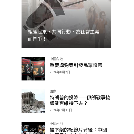
組織起來，共同行動，為社會主義
而鬥爭！
中國內地
加入
重慶虐狗案引發民眾憤怒
2026年8月2日
國際
特朗普的投降——伊朗戰爭協
議能否維持下去？
2026年7月31日
中國內地
被下架的紀錄片背後：中國