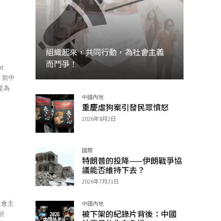
組織起來，共同行動，為社會主義
而鬥爭！
是為
中國內地
加入
重慶虐狗案引發民眾憤怒
2026年8月2日
國際
特朗普的投降——伊朗戰爭協
議能否維持下去？
2026年7月31日
中國內地
被下架的紀錄片背後：中國