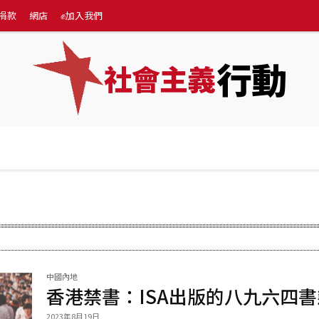
捐款
網店
✊加入我們
行動
社會主義
專題
💰捐款
網店
✊加入我們
More
中國內地
香港禁書：ISA出版的八九六四書
2023年8月19日