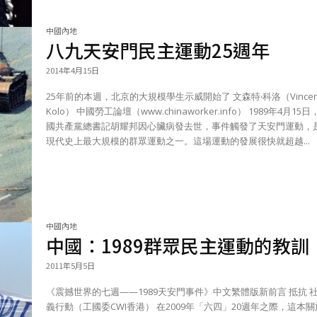
中國內地
八九天安門民主運動25週年
2014年4月15日
25年前的本週，北京的大規模學生示威開始了 文森特‧科洛（Vincent
Kolo） 中國勞工論壇（www.chinaworker.info） 1989年4月15日，前中
國共產黨總書記胡耀邦因心臟病發去世，事件觸發了天安門運動，
現代史上最大規模的群眾運動之一。這場運動的發展很快就超越...
中國內地
中國：1989群眾民主運動的教訓
2011年5月5日
《震撼世界的七週——1989天安門事件》中文繁體版新前言 抵抗 社會主
義行動（工國委CWI香港） 在2009年「六四」20週年之際，這本關於