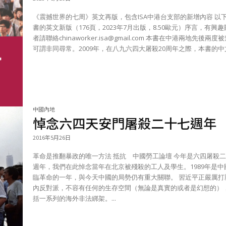
《震撼世界的七周》英文再版，包含ISA中港台支部的新增內容 以下是該
書的英文新版（176頁，2023年7月出版，8.50歐元）序言，有興
者請聯絡
chinaworker.isa@gmail.com
本書在中港兩地先後兩度被禁，
可謂非同尋常。2009年，在八九六四大屠殺20周年之際，本書的中文.
中國內地
悼念六四天安門屠殺二十七週年
2016年5月26日
革命是推翻暴政的唯一方法 抵抗 中國勞工論壇 今年是六四屠殺二十七
週年，我們在此悼念當年在北京被殘殺的工人及學生。1989年是中
臨革命的一年，與今天中國的局勢仍有重大關聯。 習近平正嚴厲打壓國
內反對派，不容有任何的生存空間（無論是真實的或者是幻想的）
括一系列的海外非法綁架。...