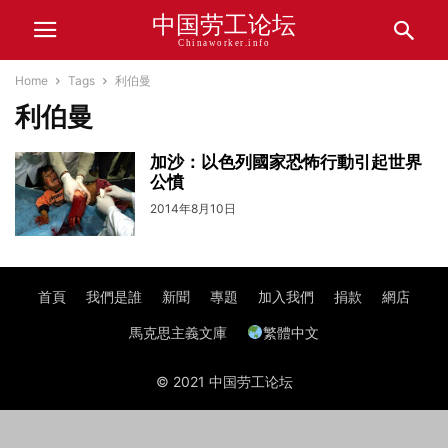
中国劳工论坛
Chinaworker.info
Home
Tags
利伯曼
利伯曼
加沙：以色列國家恐怖行動引起世界
公憤
2014年8月10日
首頁
我們是誰
新聞
專題
加入我們
捐款
網店
馬克思主義文庫
繁體中文
© 2021 中国劳工论坛