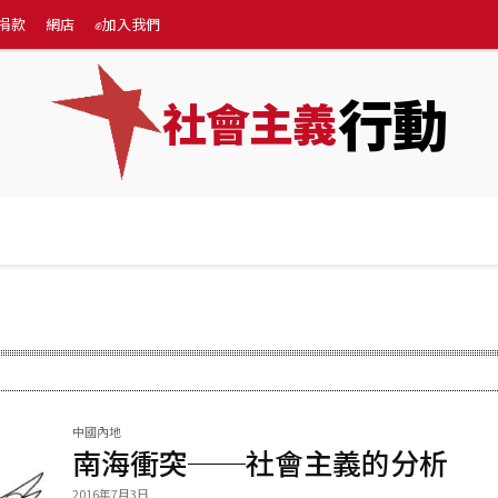
捐款
網店
✊加入我們
行動
社會主義
專題
💰捐款
網店
✊加入我們
More
中國內地
南海衝突──社會主義的分析
2016年7月3日