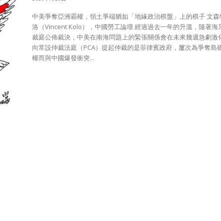
中美爭奪亞洲霸權，領土爭端猶如「地緣政治棋盤」上的棋子 文森特‧科
洛（Vincent Kolo），中國勞工論壇 經過過去一年的升溫，隨著海牙仲
裁庭公佈裁決，中美在南海問題上的緊張關係會在未來幾週急劇激
向常設仲裁法庭（PCA）提起仲裁的是菲律賓政府，屢次為爭奪島
權而與中國爆發衝突...