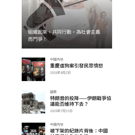
組織起來，共同行動，為社會主義
而鬥爭！
中國內地
加入
重慶虐狗案引發民眾憤怒
2026年8月2日
國際
特朗普的投降——伊朗戰爭協
議能否維持下去？
2026年7月31日
中國內地
被下架的紀錄片背後：中國