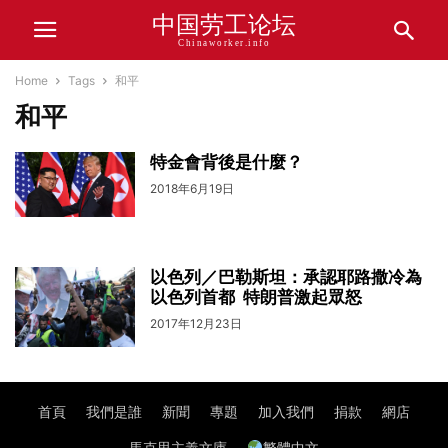
中国劳工论坛
Chinaworker.info
Home
Tags
和平
和平
特金會背後是什麼？
2018年6月19日
以色列／巴勒斯坦：承認耶路撒冷為
以色列首都 特朗普激起眾怒
2017年12月23日
首頁
我們是誰
新聞
專題
加入我們
捐款
網店
馬克思主義文庫
繁體中文