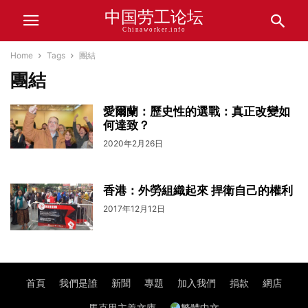
中国劳工论坛
Chinaworker.info
Home
Tags
團結
團結
愛爾蘭：歷史性的選戰：真正改變如
何達致？
2020年2月26日
香港：外勞組織起來 捍衛自己的權利
2017年12月12日
首頁
我們是誰
新聞
專題
加入我們
捐款
網店
馬克思主義文庫
繁體中文