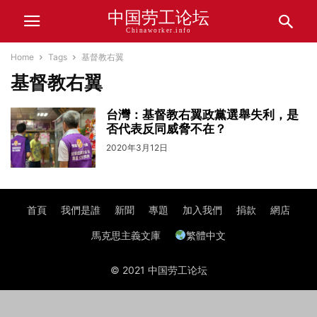
中国劳工论坛
Chinaworker.info
Home
Tags
基督教右翼
基督教右翼
台灣：基督教右翼政黨選舉失利，是
否代表反同威脅不在？
2020年3月12日
首頁
我們是誰
新聞
專題
加入我們
捐款
網店
馬克思主義文庫
繁體中文
© 2021 中国劳工论坛