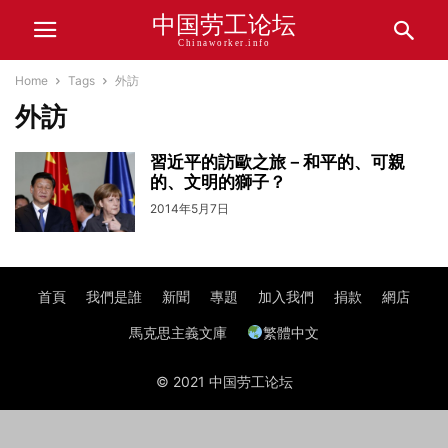
中国劳工论坛
Chinaworker.info
Home
Tags
外訪
外訪
習近平的訪歐之旅－和平的、可親
的、文明的獅子？
2014年5月7日
首頁
我們是誰
新聞
專題
加入我們
捐款
網店
馬克思主義文庫
繁體中文
© 2021 中国劳工论坛