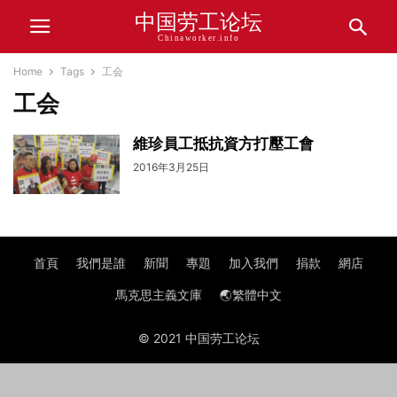
中国劳工论坛
Chinaworker.info
Home
Tags
工会
工会
維珍員工抵抗資方打壓工會
2016年3月25日
首頁
我們是誰
新聞
專題
加入我們
捐款
網店
馬克思主義文庫
🌏繁體中文
© 2021 中国劳工论坛