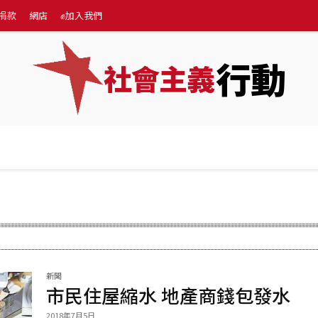
捐款
網店
✊加入我們
行動
社會主義
專題
💰捐款
網店
✊加入我們
More
新聞
市民住屋縮水 地產商錢包發水
2018年7月5日