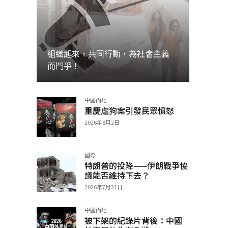
組織起來，共同行動，為社會主義
而鬥爭！
中國內地
加入
重慶虐狗案引發民眾憤怒
2026年8月2日
國際
特朗普的投降——伊朗戰爭協
議能否維持下去？
2026年7月31日
中國內地
被下架的紀錄片背後：中國