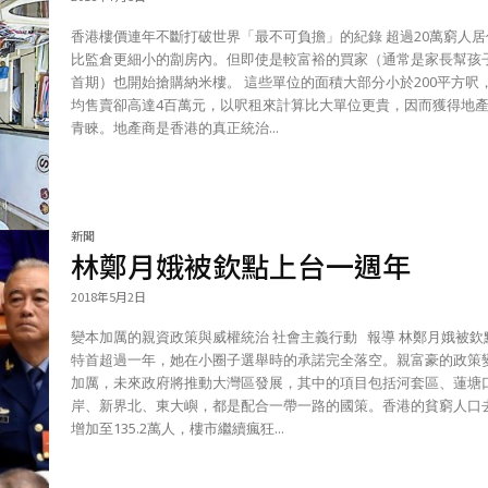
香港樓價連年不斷打破世界「最不可負擔」的紀錄 超過20萬窮人居住於
比監倉更細小的劏房內。但即使是較富裕的買家（通常是家長幫孩
首期）也開始搶購納米樓。 這些單位的面積大部分小於200平方呎，但平
均售賣卻高達4百萬元，以呎租來計算比大單位更貴，因而獲得地
青睞。地產商是香港的真正統治...
新聞
林鄭月娥被欽點上台一週年
2018年5月2日
變本加厲的親資政策與威權統治 社會主義行動 報導 林鄭月娥被欽點為
特首超過一年，她在小圈子選舉時的承諾完全落空。親富豪的政策
加厲，未來政府將推動大灣區發展，其中的項目包括河套區、蓮塘
岸、新界北、東大嶼，都是配合一帶一路的國策。香港的貧窮人口
增加至135.2萬人，樓市繼續瘋狂...