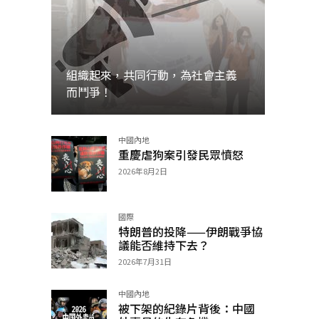
組織起來，共同行動，為社會主義
而鬥爭！
中國內地
加入
重慶虐狗案引發民眾憤怒
2026年8月2日
國際
特朗普的投降——伊朗戰爭協
議能否維持下去？
2026年7月31日
中國內地
被下架的紀錄片背後：中國