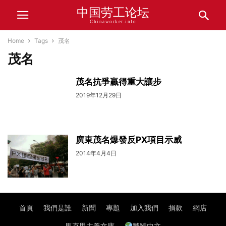
中国劳工论坛
Chinaworker.info
Home
Tags
茂名
茂名
茂名抗爭贏得重大讓步
2019年12月29日
廣東茂名爆發反PX項目示威
2014年4月4日
首頁
我們是誰
新聞
專題
加入我們
捐款
網店
馬克思主義文庫
繁體中文