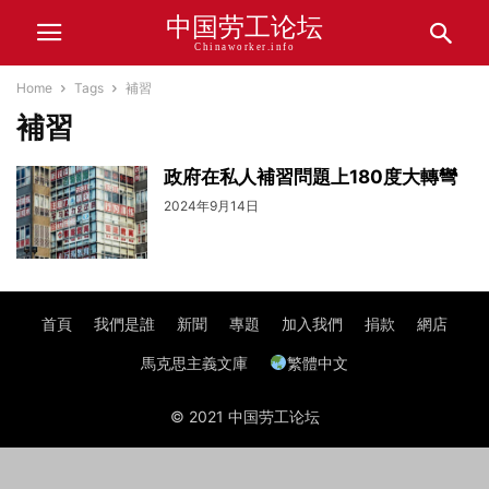
中国劳工论坛
Chinaworker.info
Home
Tags
補習
補習
政府在私人補習問題上180度大轉彎
2024年9月14日
首頁
我們是誰
新聞
專題
加入我們
捐款
網店
馬克思主義文庫
繁體中文
© 2021 中国劳工论坛