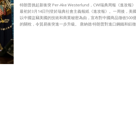
特朗普挑起新衝突 Per-Ake Westerlund，CWI瑞典周報《進攻報》 本文
最初於3月14日刊登於瑞典社會主義報紙《進攻報》。一周後，美
以中國盜竊美國的技術和商業秘密為由，宣布對中國商品徵收500
的關稅，令貿易衝突進一步升級。 唐納德·特朗普對進口鋼鐵和鋁徵