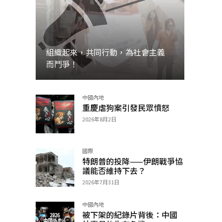
組織起來，共同行動，為社會主義
而鬥爭！
中國內地
加入
重慶虐狗案引發民眾憤怒
2026年8月2日
國際
特朗普的投降——伊朗戰爭協
議能否維持下去？
2026年7月31日
中國內地
被下架的紀錄片背後：中國