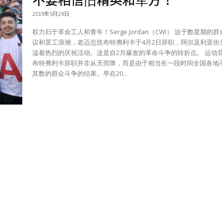
2019年5月29日
权力归于革命工人和青年！Serge Jordan（CWI） 迫于数星期的
议和罢工浪潮，老迈总统布特弗利卡于4月2日辞职，阿尔及利亚街
溢着热烈的庆祝活动。这是自2月爆发的革命斗争的转折点。 运动
布特弗利卡辞职并非从天而降，而是由于相当长一段时间全国各地
其数的群众斗争的结果。早在20...