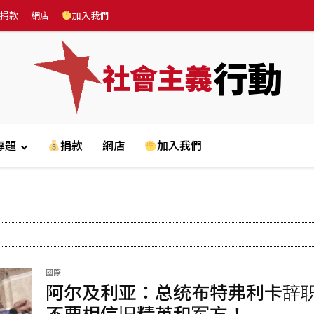
捐款
網店
加入我們
行動
社會主義
專題
捐款
網店
加入我們
國際
阿尔及利亚：总统布特弗利卡辞
不要相信旧精英和军方！