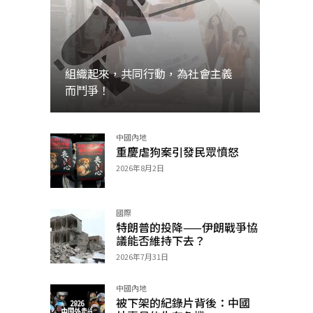
組織起來，共同行動，為社會主義
而鬥爭！
中國內地
加入
重慶虐狗案引發民眾憤怒
2026年8月2日
國際
特朗普的投降——伊朗戰爭協
議能否維持下去？
2026年7月31日
中國內地
被下架的紀錄片背後：中國