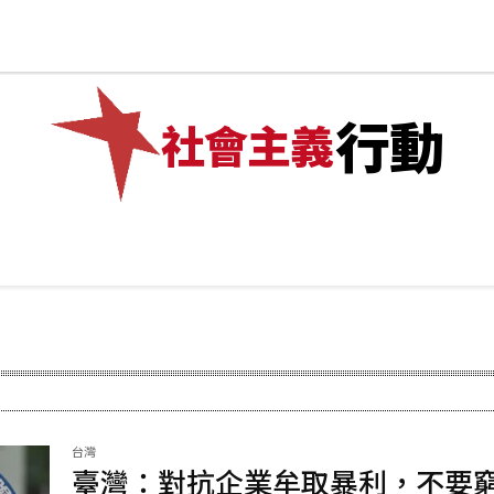
網店
✊加入我們
行動
社會主義
專題
💰捐款
網店
✊加入我們
More
台灣
臺灣：對抗企業牟取暴利，不要