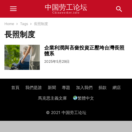
中国劳工论坛
Chinaworker.info
Home
Tags
長照制度
長照制度
企業利潤與吝嗇投資正壓垮台灣長照
體系
2025年5月29日
首頁
我們是誰
新聞
專題
加入我們
捐款
網店
馬克思主義文庫
繁體中文
© 2021 中国劳工论坛