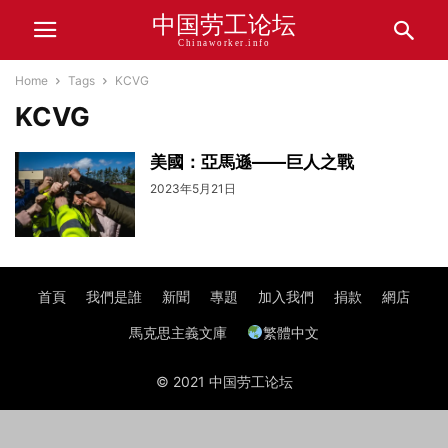
中国劳工论坛
Chinaworker.info
Home
Tags
KCVG
KCVG
美國：亞馬遜——巨人之戰
2023年5月21日
首頁
我們是誰
新聞
專題
加入我們
捐款
網店
馬克思主義文庫
繁體中文
© 2021 中国劳工论坛