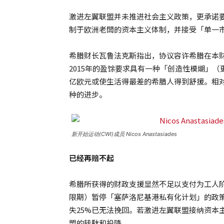
激进左翼联盟并未推进社会主义政策，更承诺
制于欧洲老闆的资本主义体制，并接受「单一
希腊财长瓦鲁法克斯指出，协议容许希腊在本
2015年的盈馀要求具有一种「创造性模煳」
亿欧元或使生活得最差的希腊人得到舒援。相
种的进步。
新开始运动(CWI)成员 Nicos Anastasiades
已经再赔不起
希腊所获得的财政支援显然不足以支付为工人
限期）暂停「塞萨洛尼基港私有化计划」的政策
失25%已无法挽回。若激进左翼联盟接纳资本
盟的转駄和投降。