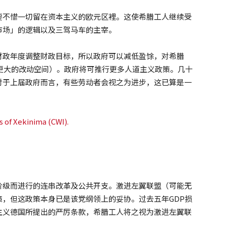
要不惜一切留在资本主义的欧元区裡。这使希腊工人继续受
市场」的逻辑以及三驾马车的主宰。
财政年度调整财政目标，所以政府可以减低盈馀，对希腊
（更大的改动空间）。政府将可推行更多人道主义政策。几十
对于上届政府而言，有些劳动者会视之为进步，这已算是一
阶级而进行的连串改革及公共开支。激进左翼联盟（可能无
，但这政策本身已是该党纲领上的妥协。过去五年GDP损
主义德国所提出的严厉条款，希腊工人将之视为激进左翼联