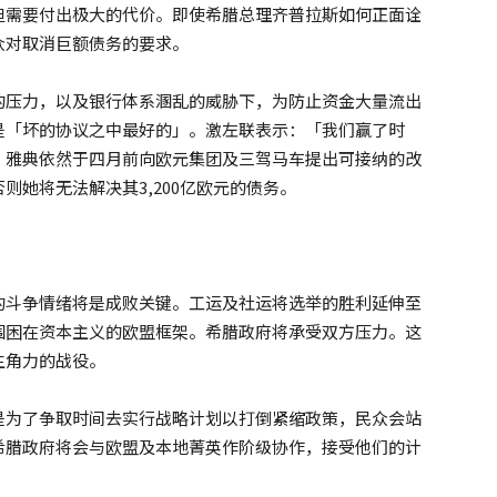
但需要付出极大的代价。即使希腊总理齐普拉斯如何正面诠
众对取消巨额债务的要求。
的压力，以及银行体系溷乱的威胁下，为防止资金大量流出
是「坏的协议之中最好的」。激左联表示：「我们赢了时
？雅典依然于四月前向欧元集团及三驾马车提出可接纳的改
她将无法解决其3,200亿欧元的债务。
的斗争情绪将是成败关键。工运及社运将选举的胜利延伸至
围困在资本主义的欧盟框架。希腊政府将承受双方压力。这
生角力的战役。
是为了争取时间去实行战略计划以打倒紧缩政策，民众会站
希腊政府将会与欧盟及本地菁英作阶级协作，接受他们的计