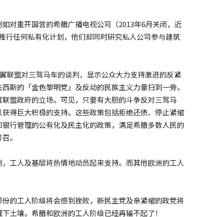
如对重开国营的希腊广播电视公司（2013年6月关闭，近
会再推行任何私有化计划，他们却同时研究私人公司参与建筑
左翼联盟对三驾马车的谈判，显示公众大力支持激进的反紧
法西斯的「金色黎明党」及反动的民族主义力量扫到一旁。
翼联盟政府的立场。可见，只要有大胆的斗争反对三驾马
以获得巨大积极的支持。这些政策包括拒绝还债、停止紧缩
和银行管理的公有化及民主化的政策，满足希腊多数人民的
号召。
划，工人及基层将热情地动员起来支持。而其他欧洲的工人
部份的工人阶级将会感到挫败，新民主党及亲紧缩的政党将
埋下土壤。希腊和欧洲的工人阶级已经再输不起了！