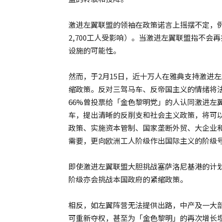
激进左翼联盟的领袖在政策诺言上摇摆不定，例
2,700工人受影响）。当激进左翼联盟指不
设施的可能性。
然而，于2月15日，近十万人在雅典支持激进
缩政策。反对三驾马车、反帝国主义的情绪将
66%曾投票给「金色黎明党」的人认同激进左
车，提出清晰的反削支和社会主义政策，将可
政策、实施资本管制、国家垄断外贸、大企业
需要，更向欧洲工人阶级作出国际主义的阶级
即使激进左翼联盟大胆挑战塞萨洛尼基港的计
阶级亦会挑战本国政府的紧缩政策。
相反，如左翼阵营无法提供出路，中产及一大
可重新夺权，甚至为「金色黎明」的再次增长