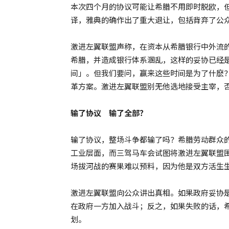
本次四个月的协议可能让希腊不用即时脱欧，
译，雅典的确作出了重大退让，包括背弃了公
激进左翼联盟声称，在资本从希腊银行中外流
希腊，并造成银行体系溷乱，这样的妥协已经
间」。但我们要问，赢来这些时间是为了什麽
革方案。激进左翼联盟别无他选地接受主宰，否则
输了协议 输了全部？
输了协议，整场斗争都输了吗？希腊劳动群众
工业层面，而三驾马车会试图将激进左翼联盟
场拔河战的赛果难以预料，因为他是双方活生
激进左翼联盟向公众讲出真相。如果政府妥协
在政府一方加入战斗；反之，如果失败的话，
划。