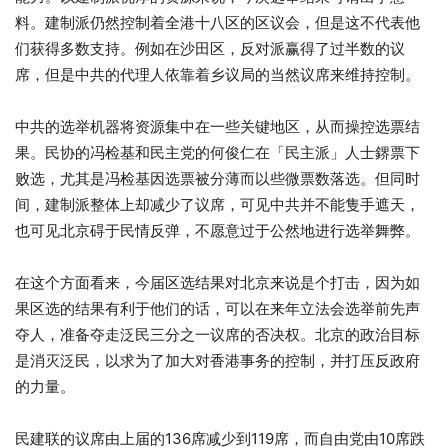
料。建制派仍然控制着全港十八区的区议会，但是这不代表他
们获得多数支持。例如在沙田区，反对派赢得了过半数的议
席，但是中共的代理人依靠着乡议局的当然议席来维持控制。
中共的选举机器将资源集中在一些关键地区，从而操控选票结
果。民协的冯检基和民主党的何俊仁在「民主派」人士鎅票下
败选，尤其是冯检基因选票被分薄而以些微票数落选。但同时
间，建制派整体上却减少了议席，可见中共并不能隻手遮天，
也可见北京碍于民情反弹，不愿意过于公然地进行选举舞弊。
在这个方面看来，今届区选结果对北京来说是个打击，因为如
果区选的结果有利于他们的话，可以在来年立法会选举前先声
夺人，准备夺走泛民三分之一议席的否决权。北京的政治目标
是消灭泛民，以求为了加大对香港事务的控制，并打压反政府
的力量。
民建联的议席由上届的136席减少到119席，而自由党由10席跌