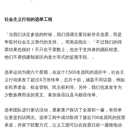
社会主义行动的选举工程
「当我们决定参选的时候，我们强调主要目标并非选票，而是
争取对社会主义替代的支持。」邓美晶指出：「不过我们的得
票结果也很好！不只在于票数上，也在于支持者的踊跃程度。
他们不畏惧建制派区内老大哥式的监视手段。」
选举运动为期六个星期，在这个7,500名选民的选区中，社会主
义行动派发了超过4万张传单，总共十款，涵盖不同议题，例如
全民养老金、租金管制、民主权利等。另外，我们也派发专为
少数族裔而设的英文、泰加洛语以及乌都语传单。
选举团队进行家访活动，逐家逐户探访了全屋邨一遍，有些单
位更是到访两次。选举工程中成功取得了接近700名居民的投票
承诺，并留下联繫方式，让义工团可以在投票日前一週致电动