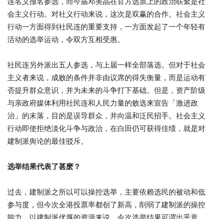
连名义报名参选，而今届邓美晶在官方选票上的政治联繫是社
会主义行动。对社义行动来说，这次是双赢的合作。社会主义
行动一方面得到社民连的重要支持，一方面发起了一个年轻有
活动的选举运动，令双方互相受惠。
社民连另外派出五人参选，与上届一样全部落选。但对于社会
主义者来说，成败的条件并非由议席的得失衡量，而是运动有
否提升群众意识，并为未来的斗争打下基础。但是，资产阶级
与亲政府媒体利用社民连和人民力量的败选来宣告「激进政
治」的末落，目的是误导群众，并向温和泛民招手。社会主义
行动即使拒绝淡化斗争与政治，在白田仍可获得佳绩，就是对
建制派舆论的最佳驳斥。
选举结果代表了甚麽？
过去，建制派之所以可以操控选举，主要依赖选民的被动和低
参与度，但今次全港投票率都创了新高，削弱了建制派的操控
能力。以建制派优厚的资源来说，今次选举结果可谓出乎意