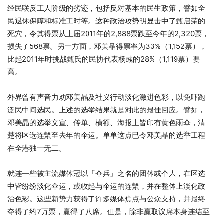
经民联反工人阶级的劣迹，包括反对基本的民生政策，譬如全
民退休保障和标准工时等。这种政治攻势明显击中了甄启荣的
死穴，令其得票从上届2011年的2,888票跌至今年的2,320票，
损失了568票。另一方面，邓美晶得票率为33%（1,152票），
比起2011年时挑战甄氏的民协代表杨彧的28%（1,119票）要
高。
外界曾有声音力劝邓美晶及社义行动淡化激进色彩，以免吓跑
泛民中间选民。上述的选举结果就是对此的最佳回应。譬如，
邓美晶的选举文宣、传单、横额、海报上皆印有黄色雨伞，清
楚将区选连繫至去年的伞运。单单这点已令邓美晶的选举工程
在全港独一无二。
就连一些被主流媒体冠以「伞兵」之名的团体或个人，在区选
中皆纷纷淡化伞运，或收起与伞运的连繫，并在整体上淡化政
治色彩。这些新势力获得了许多媒体焦点与公众支持，并最终
夺得了约7万票，赢得了八席。但是，除非赢取议席本身连结至