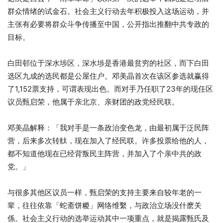
群众情绪的试金石。社会主义行动去年积极投入这场运动，并
主张有必要将群众斗争传播至中国，公开指出推翻中共专政的
目标。
白田邨位于深水埗区，深水埗是香港最贫穷的社区，而下白田
选区九成的选民都是公屋住户。邓美晶首次在该区参选就赢得
了1,152票支持，可谓表现出色。而对手乃任职了23年的现任区
议员甄启荣，他属于亲北京、亲财团的政党经民联。
邓美晶解释：「我对手是一条政治变色龙，由最初属于泛民阵
营，后来多次转舦，现在加入了经民联。许多投票给他的人，
都不知道他现在已经背叛民主阵营，并加入了个亲中共的政
党。」
与很多其他区议员一样，甄启荣的支持主要来自较年老的一
辈，往往依靠「蛇斋饼糉」网络维繫，与政治立场没什麽关
係。社会主义行动的选举运动其中一项重点，就是揭露甄氏及