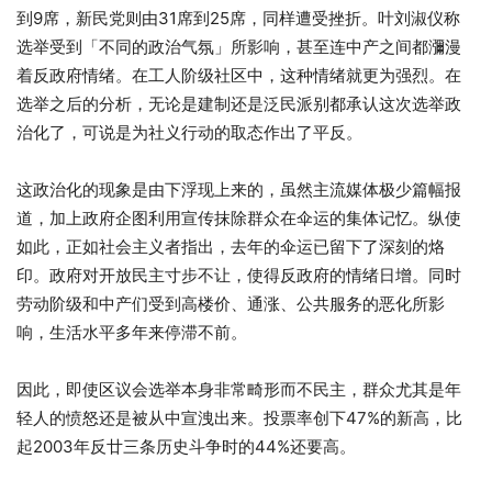
到9席，新民党则由31席到25席，同样遭受挫折。叶刘淑仪称
选举受到「不同的政治气氛」所影响，甚至连中产之间都瀰漫
着反政府情绪。在工人阶级社区中，这种情绪就更为强烈。在
选举之后的分析，无论是建制还是泛民派别都承认这次选举政
治化了，可说是为社义行动的取态作出了平反。
这政治化的现象是由下浮现上来的，虽然主流媒体极少篇幅报
道，加上政府企图利用宣传抹除群众在伞运的集体记忆。纵使
如此，正如社会主义者指出，去年的伞运已留下了深刻的烙
印。政府对开放民主寸步不让，使得反政府的情绪日增。同时
劳动阶级和中产们受到高楼价、通涨、公共服务的恶化所影
响，生活水平多年来停滞不前。
因此，即使区议会选举本身非常畸形而不民主，群众尤其是年
轻人的愤怒还是被从中宣洩出来。投票率创下47%的新高，比
起2003年反廿三条历史斗争时的44%还要高。