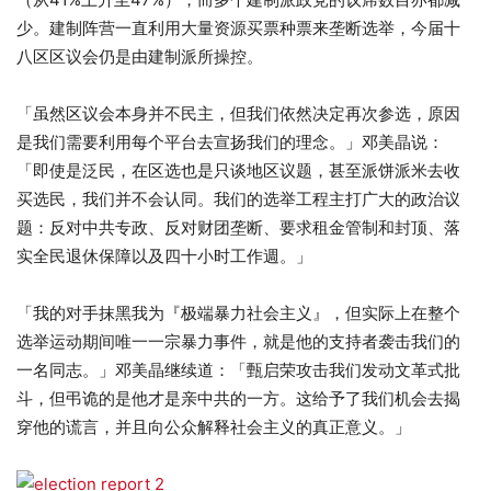
少。建制阵营一直利用大量资源买票种票来垄断选举，今届十
八区区议会仍是由建制派所操控。
「虽然区议会本身并不民主，但我们依然决定再次参选，原因
是我们需要利用每个平台去宣扬我们的理念。」邓美晶说：
「即使是泛民，在区选也是只谈地区议题，甚至派饼派米去收
买选民，我们并不会认同。我们的选举工程主打广大的政治议
题：反对中共专政、反对财团垄断、要求租金管制和封顶、落
实全民退休保障以及四十小时工作週。」
「我的对手抹黑我为『极端暴力社会主义』，但实际上在整个
选举运动期间唯一一宗暴力事件，就是他的支持者袭击我们的
一名同志。」邓美晶继续道：「甄启荣攻击我们发动文革式批
斗，但弔诡的是他才是亲中共的一方。这给予了我们机会去揭
穿他的谎言，并且向公众解释社会主义的真正意义。」