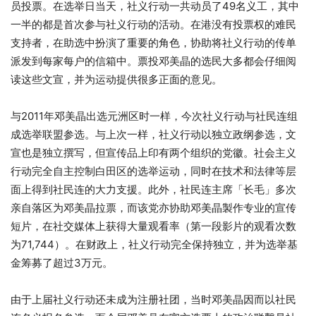
员投票。在选举日当天，社义行动一共动员了49名义工，其中
一半的都是首次参与社义行动的活动。在港没有投票权的难民
支持者，在助选中扮演了重要的角色，协助将社义行动的传单
派发到每家每户的信箱中。票投邓美晶的选民大多都会仔细阅
读这些文宣，并为运动提供很多正面的意见。
与2011年邓美晶出选元洲区时一样，今次社义行动与社民连组
成选举联盟参选。与上次一样，社义行动以独立政纲参选，文
宣也是独立撰写，但宣传品上印有两个组织的党徽。社会主义
行动完全自主控制白田区的选举运动，同时在技术和法律等层
面上得到社民连的大力支援。此外，社民连主席「长毛」多次
亲自落区为邓美晶拉票，而该党亦协助邓美晶製作专业的宣传
短片，在社交媒体上获得大量观看率（第一段影片的观看次数
为71,744）。在财政上，社义行动完全保持独立，并为选举基
金筹募了超过3万元。
由于上届社义行动还未成为注册社团，当时邓美晶因而以社民