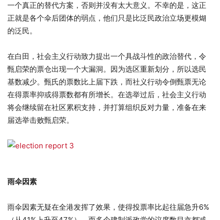
一个真正的替代方案，否则并没有太大意义。不幸的是，这正
正就是各个伞后团体的弱点，他们只是比泛民政治立场更模煳
的泛民。
在白田，社会主义行动致力提出一个具战斗性的政治替代，令
甄启荣的票仓出现一个大漏洞。因为选区重新划分，所以选民
基数减少。甄氏的票数比上届下跌，而社义行动令倒甄票无论
在得票率抑或得票数都有所增长。在选举过后，社会主义行动
将会继续留在社区累积支持，并打算组织反对力量，准备在来
届选举击败甄启荣。
雨伞因素
雨伞因素无疑在全港发挥了效果，使得投票率比起往届急升6%
（从41%上升至47%），而多个建制派政党的议席数目亦都减