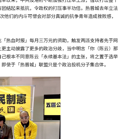
有团结起来抵抗，令政权的打压事半功倍。热普城去年立法
今次他们的内斗可惜会对部分真诚的抗争青年造成挫败感，
达「热血时报」每月三万元的资助，触发两派支持者先于网
上更主动披露了更多的政治分歧，当中明言「你（陈云）那
自己根本不同意陈云「永续基本法」的主张，将之置于选举
，即使于「热普城」联盟只是个政治投机分子集合体。