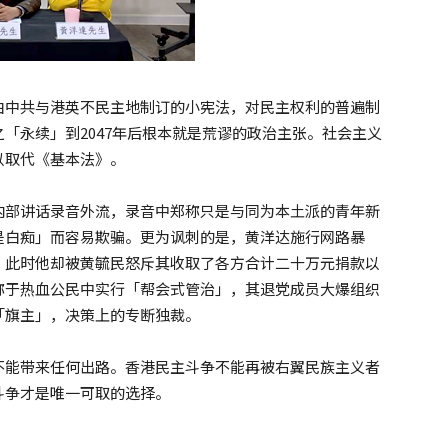
由中共与港英不民主地制订的小宪法，对民主权利的普遍制
「永续」到2047年后根本就是荒谬的政治主张。社会主义
以取代《基本法》。
内部讲话录音外流，录音中郑称只是与同为本土派的青年新
是白痴」而容易欺骗。更为讽刺的是，黄洋达施行网路暴
，此时他却被黄毓民怒斥其收取了各方合计二十万元捐款以
称于热血公民中实行「帮会式管治」，其退党成员大爆组织
「旗主」，决策上的专断独裁。
不能带来任何出路。香港民主斗争不能再被右翼民族主义者
斗争才是唯一可取的选择。