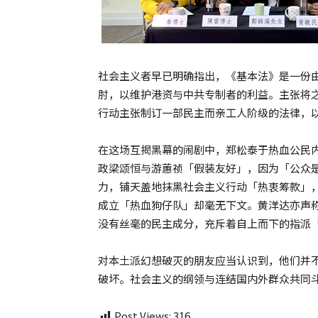
社会主义者早已明确指出，《基本法》是一份
肘，以维护港资与中共专制者的利益。主张将之
行动主张制订一部民主而亲工人阶级的法律，
在这场互揭黑幕的闹剧中，郑松泰于热血公民
政梁颂恒与游蕙祯「假装友好」，因为「公众
力，铺天盖地抹黑社会主义行动「热衷筹款」
成立「热血狗仔队」却毫无下文。黄洋达亦声
没有丝毫的民主成分，充斥着自上而下的指派
对本土派幻想破灭的朋友应当认识到，他们并
破坏。社会主义的纲领与连结国内外群众共同
Post Views:
316