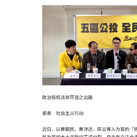
政治投机派非可选之出路
裘青 社会主义行动
近日，以黄毓民、黄洋达、陈云等人为首的「
民为首的本土派版块正式分裂。自去年立法会