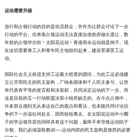
运动需要升级
游行和占领行动的目的是动员群众，
并作为让群众讨论下一步
行动的平台。但单靠占领运动无法直接迫使
政府做出退让，数
年前的占领华尔街丶太阳花运动丶香港雨伞运动就
是例子。现
在迫切需要将工人和青年民主地组织起来，
建设罢课罢工运
动。
国际社会主义前进支持工运最大程度的团结，
为此工运必须建
立公开而民主的民主架构，
广纳各团体和个人民主参与，让所
有代表有平等的发言权和决策权，
共同决定运动的下一步。而
这是目前的五一行动联盟决策小组所缺乏的。在今次占
领中，
许多群众感到无从表达自己的观点和看法，也未能共同讨论抗
争的下一步该往何处去，因而纷纷离去。在太阳花运动中小圈
子的学
运领导层也同样具有这个问题，最终不幸导致运动陷于
分裂。
我们必须汲取教训──运动内部的民主架构是致胜的必要