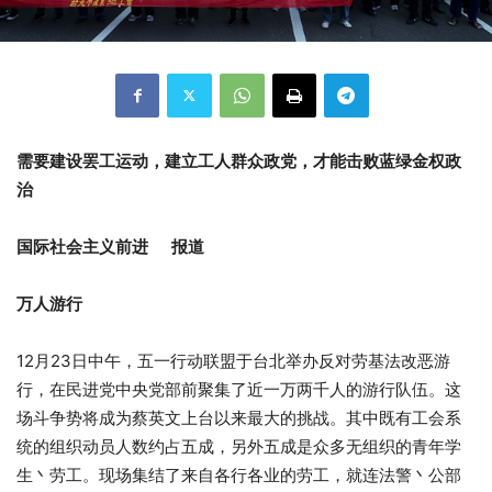
需要建设罢工运动，建立工人群众政党，
才能击败蓝绿金权政
治
国际社会主义前进
报道
万人游行
12
月
23
日中午，五一行动联盟于台北举办反对劳基法改恶游
行，在民进党中央党部前聚集了近一万两千人的游行队伍。这
场斗争势
将成为蔡英文上台以来最大的挑战。其中既有工会系
统的组织动员人
数约占五成，另外五成是众多无组织的青年学
生丶劳工。
现场集结了来自各行各业的劳工，就连法警丶公部