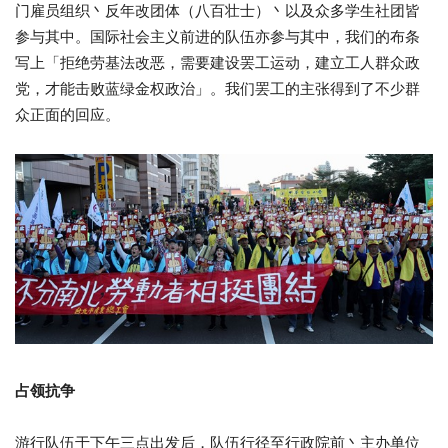
门雇员组织丶
反年改团体（八百壮士）丶以及众多学生社团皆
参与其中。
国际社会主义前进的队伍亦参与其中，我们的布条
写上「
拒绝劳基法改恶，需要建设罢工运动，建立工人群众政
党，
才能击败蓝绿金权政治」。
我们罢工的主张得到了不少群
众正面的回应。
占领抗争
游行队伍于下午三点出发后，队伍行径至行政院前丶
主办单位