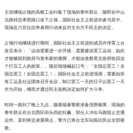
主张继续占领的高教工会纠集了现场的青年群众，
随即在中山
北路转忠孝西路口坐下占领，
国际社会主义前进亦参与其中。
现场近六百位抗争者用行动来反对主办方不民主的决定。
占领行动继续进行期间，
国际社会主义前进的成员许伟育上台
发言表示：「
运动需要进一步升级，需要建设罢工运动，
如此
才能够踩到政府与资本家的痛脚，
才能迫使蔡英文政府收回这
个打压工人的政策」。
随后现场喊起口号：「全国总罢工！全
国总罢工！全国总罢工！」国
际社会主义前进强调，需要由所
有工运及社运团体召开会议，
制订罢工一天的日子以罢工一天
作为开始，
继而才通过民主架构决定如何扩大斗争。
时间一路到了晚上九点，随着镇暴警察准备强势驱离，
现场的
青年群众在台北西区街头四处狂飙，
部分人冲出马路阻止交通
运作。直到将近凌晨两点，
警方已将台北车站陈抗民众全部驱
散。