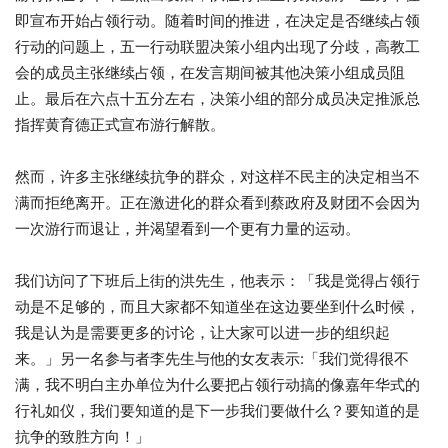
即宣布开始占领行动。随着时间的推进，
在决定是否继续占领
行动的问题上，五一行动联盟决策小组内出现了
分歧，高教工
会的成员主张继续占领，
在发言期间被其他决策小组成员阻
止。最后在六点十五分左右，
决策小组的部分成员决定推派总
指挥黄育德正式宣布游行解散。
然而，许多主张继续抗争的群众，
对这样不民主的决定相当不
满而拒绝离开。
正在激进化的群众看到蔡政府及财团不会因为
一次游行而退让，
并渴望看到一个更有力量的运动。
我们访问了下班后上街的洪先生，他表示：「
我是觉得占领行
动是不足够的，
而且大家都不知道坐在这边要坐到什么时候，
我是认为是需要更多的讨论，让大家可以进一步的组织起
来。」
另一名参与者李先生与他的女友表示
:
「我们觉得很不
满，
我不明白主办单位为什么要把占领行动搞的像嘉年华式的
行礼如仪，
我们要知道的是下一步我们要做什么？要知道的是
抗争的致胜方向！
」