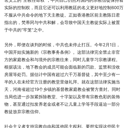
名义上的“主教任命权”，中共自己仍然对国内的宗教信徒保持着
实际的控制权，而且它还可以利用教廷的名义更好地控制600万
不服从中共命令的地下天主教徒。正如香港教区前主教陈日君
指出的，梵蒂冈与中共和解，会导致中国天主教徒实际上被置
于中共的“牢笼”之中。
另外，即便在谈判的时候，中共也未停止打压。今年2月1日，
中国开始实施新的《宗教事务条例》。这部法律完全禁止非官
方的家庭教会和与境外的宗教往来，同时儿童学习宗教课程。
根据该法，地下教会的成员可能会面临新的罚款、监禁和没收
房屋等处罚。据估计中国有超过六千万基督徒，其中至少有一
半的人在未经官方注册的教堂里做礼拜。就在这部法律实施当
天，河南省超过19个乡镇的基督教家庭教会被警方查封。同时
当局也进一步加紧拆除教堂、十字架以及带有宗教色彩的装饰
物，甚至通过扣发养老金或者不让儿童上学等手段逼迫一部分
教徒放弃宗教信仰。
社会主义者支持宗教自由和其他民主权利。要想实现这些民主