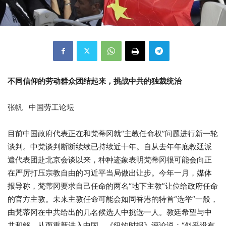
不同信仰的劳动群众团结起来，挑战中共的独裁统治
张帆 中国劳工论坛
目前中国政府代表正在和梵蒂冈就“主教任命权”问题进行新一轮
谈判。中梵谈判断断续续已持续近十年。自从去年年底教廷派
遣代表团赴北京会谈以来，种种迹象表明梵蒂冈很可能会向正
在严厉打压宗教自由的习近平当局做出让步。今年一月，媒体
报导称，梵蒂冈要求自己任命的两名“地下主教”让位给政府任命
的官方主教。未来主教任命可能会如同香港的特首“选举”一般，
由梵蒂冈在中共给出的几名候选人中挑选一人。教廷希望与中
共和解，从而重新进入中国。《纽约时报》评论说：“似乎没有